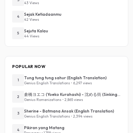
43 Views
Sejak Ketiadaanmu
4
42 Views
Sejuta Kalau
5
44 Views
POPULAR NOW
Tung tung tung sahur (English Translation)
1
Genius English Translations • 6,297 views
倉橋ヨエコ (Yoeko Kurahashi) - 沈める街 (Sinking Town) (Romanized)
2
Genius Romanizations • 2,865 views
Sherine - Batmana Ansak (English Translation)
3
Genius English Translations • 2,394 views
Pikiran yang Matang
4
Perunggu • 1,758 views