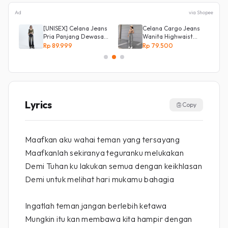
Ad
via Shopee
[UNISEX] Celana Jeans
Celana Cargo Jeans
Pria Panjang Dewasa
Wanita Highwaist
Denim Korean Style
Loose
Rp 89.999
Rp 79.500
Baggy Pants Jeans
HighWaist Murah
Lyrics
Copy
Maafkan aku wahai teman yang tersayang
Maafkanlah sekiranya teguranku melukakan
Demi Tuhan ku lakukan semua dengan keikhlasan
Demi untuk melihat hari mukamu bahagia
Ingatlah teman jangan berlebih ketawa
Mungkin itu kan membawa kita hampir dengan