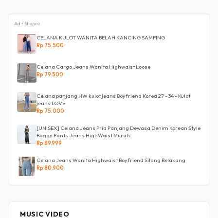
Ad • Shopee
CELANA KULOT WANITA BELAH KANCING SAMPING
Rp 75.500
Celana Cargo Jeans Wanita Highwaist Loose
Rp 79.500
Celana panjang HW kulot jeans Boyfriend Korea 27 - 34 - Kulot
jeans LOVE
Rp 75.000
[UNISEX] Celana Jeans Pria Panjang Dewasa Denim Korean Style
Baggy Pants Jeans HighWaist Murah
Rp 89.999
Celana Jeans Wanita Highwaist Boyfriend Silang Belakang
Rp 80.900
MUSIC VIDEO