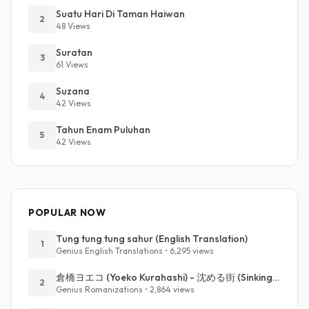
Suatu Hari Di Taman Haiwan
2
48 Views
Suratan
3
61 Views
Suzana
4
42 Views
Tahun Enam Puluhan
5
42 Views
POPULAR NOW
Tung tung tung sahur (English Translation)
1
Genius English Translations • 6,295 views
倉橋ヨエコ (Yoeko Kurahashi) - 沈める街 (Sinking Town) (Romanized)
2
Genius Romanizations • 2,864 views