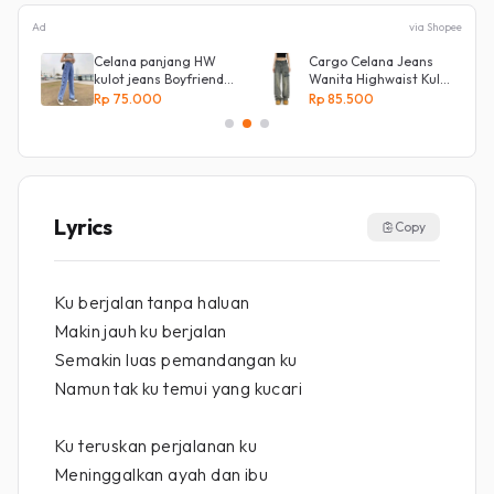
Ad
via Shopee
Celana panjang HW
Cargo Celana Jeans
an
kulot jeans Boyfriend
Wanita Highwaist Kulot
Korea 27 - 34 - Kulot
Loose
Rp 75.000
Rp 85.500
jeans LOVE
Kekinian Biru retro
Lyrics
Copy
Ku berjalan tanpa haluan
Makin jauh ku berjalan
Semakin luas pemandangan ku
Namun tak ku temui yang kucari
Ku teruskan perjalanan ku
Meninggalkan ayah dan ibu