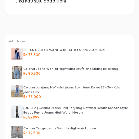
Jika kau suju pada illahi
Ad • Shopee
CELANA KULOT WANITA BELAH KANCING SAMPING
Rp 75.500
Celana Jeans Wanita Highwaist Boyfriend Silang Belakang
Rp 80.900
Celana panjang HW kulot jeans Boyfriend Korea 27 - 34 - Kulot
jeans LOVE
Rp 75.000
[UNISEX] Celana Jeans Pria Panjang Dewasa Denim Korean Style
Baggy Pants Jeans HighWaist Murah
Rp 89.999
Celana Cargo Jeans Wanita Highwaist Loose
Rp 79.500