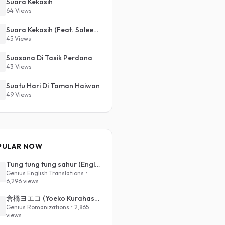
Suara Kekasih
64 Views
Suara Kekasih (Feat. Saleem, Zamani Slam)
45 Views
Suasana Di Tasik Perdana
43 Views
Suatu Hari Di Taman Haiwan
49 Views
PULAR NOW
Tung tung tung sahur (English Translation)
Genius English Translations •
6,296 views
倉橋ヨエコ (Yoeko Kurahashi) - 沈める街 (Sinking Town) (Romanized)
Genius Romanizations • 2,865
views