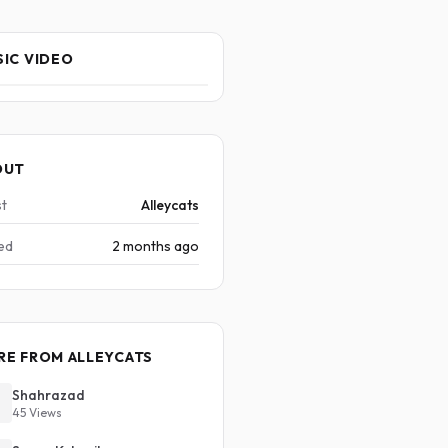
IC VIDEO
OUT
st
Alleycats
ed
2 months ago
RE FROM ALLEYCATS
Shahrazad
45 Views