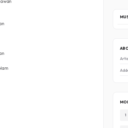
i awan
MUS
kan
AB
kan
Arti
olam
Add
MO
1