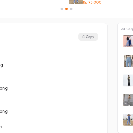
Rp 75.000
Ad • Sho
Copy
ng
cang
cang
i