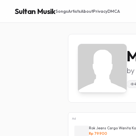
Sultan Musik
Songs
Artists
About
Privacy
DMCA
M
by
Ad
a Highwaist Loose
Rok Jeans Cargo Wanita Kor
Rp 79.900