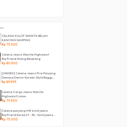
pee
CELANA KULOT WANITA BELAH
KANCING SAMPING
Rp 75.500
Celana Jeans Wanita Highwaist
Boyfriend Silang Belakang
Rp 80.900
[UNISEX] Celana Jeans Pria Panjang
Dewasa Denim Korean Style Baggy
Pants Jeans HighWaist Murah
Rp 89.999
Celana Cargo Jeans Wanita
Highwaist Loose
Rp 79.500
Celana panjang HW kulot jeans
Boyfriend Korea 27 - 34 - Kulot jeans
LOVE
Rp 75.000