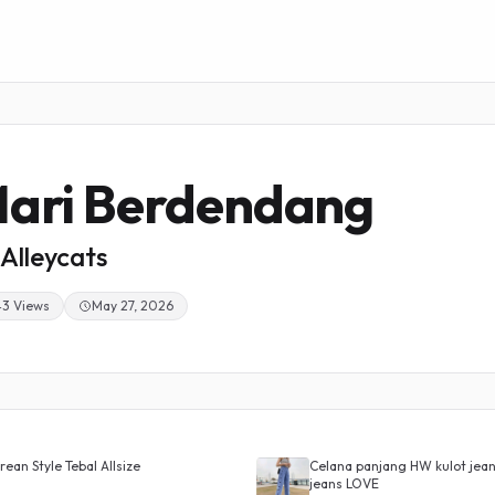
ari Berdendang
Alleycats
43 Views
May 27, 2026
ean Style Tebal Allsize
Celana panjang HW kulot jeans
jeans LOVE