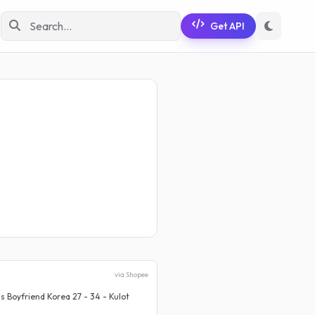
Get API
via Shopee
 Boyfriend Korea 27 - 34 - Kulot
PROMO CUCI GUDANG Celana Je
Rp 199.999