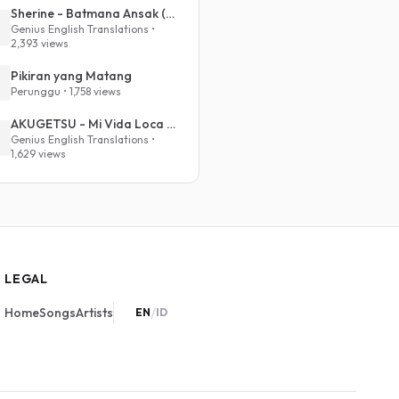
Sherine - Batmana Ansak (English Translation)
Genius English Translations •
2,393 views
Pikiran yang Matang
Perunggu • 1,758 views
AKUGETSU - Mi Vida Loca (VIVINOS - ALNST Sub : Till Part.1)
Genius English Translations •
1,629 views
LEGAL
/
Home
Songs
Artists
EN
ID