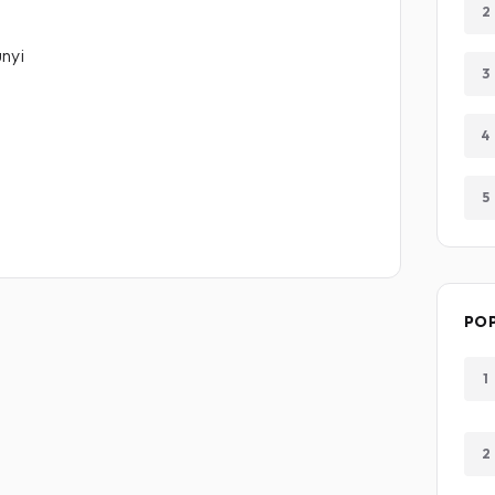
2
nyi
3
4
i
5
i
PO
1
2