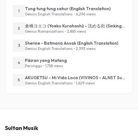
Tung tung tung sahur (English Translation)
1
Genius English Translations • 6,296 views
倉橋ヨエコ (Yoeko Kurahashi) - 沈める街 (Sinking Town) (Romanized)
2
Genius Romanizations • 2,865 views
Sherine - Batmana Ansak (English Translation)
3
Genius English Translations • 2,393 views
Pikiran yang Matang
4
Perunggu • 1,758 views
AKUGETSU - Mi Vida Loca (VIVINOS - ALNST Sub : Till Part.1)
5
Genius English Translations • 1,629 views
Sultan Musik