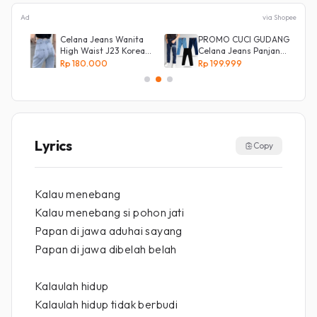
Ad
via Shopee
y
Celana Jeans Wanita
PROMO CUCI GUDANG
High Waist J23 Korean
Celana Jeans Panjang
Denim
Size 27-38 Pria Lepis
Rp 180.000
Rp 199.999
Model
Lyrics
Copy
Kalau menebang
Kalau menebang si pohon jati
Papan di jawa aduhai sayang
Papan di jawa dibelah belah
Kalaulah hidup
Kalaulah hidup tidak berbudi