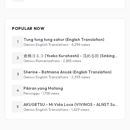
POPULAR NOW
Tung tung tung sahur (English Translation)
1
Genius English Translations • 6,296 views
倉橋ヨエコ (Yoeko Kurahashi) - 沈める街 (Sinking Town) (Romanized)
2
Genius Romanizations • 2,865 views
Sherine - Batmana Ansak (English Translation)
3
Genius English Translations • 2,393 views
Pikiran yang Matang
4
Perunggu • 1,758 views
AKUGETSU - Mi Vida Loca (VIVINOS - ALNST Sub : Till Part.1)
5
Genius English Translations • 1,629 views