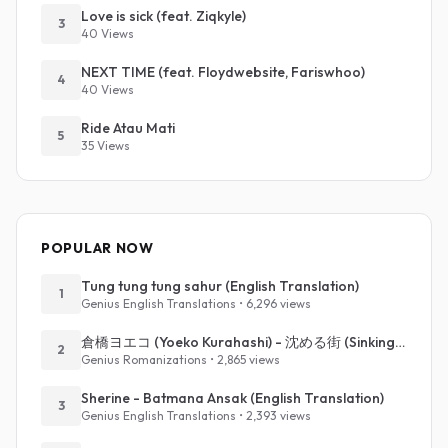
Love is sick (feat. Ziqkyle)
3
40 Views
NEXT TIME (feat. Floydwebsite, Fariswhoo)
4
40 Views
Ride Atau Mati
5
35 Views
POPULAR NOW
Tung tung tung sahur (English Translation)
1
Genius English Translations • 6,296 views
倉橋ヨエコ (Yoeko Kurahashi) - 沈める街 (Sinking Town) (Romanized)
2
Genius Romanizations • 2,865 views
Sherine - Batmana Ansak (English Translation)
3
Genius English Translations • 2,393 views