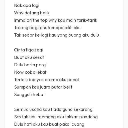
Nak apa lagi
Why datang balik
Imma on the top why kau main tarik-tarik
Tolong bagitahu kenapa pilih aku
Tak sedar ke lagi kau yang buang aku dulu
Cinta tiga segi
Buat aku sesat
Dulu beria pergi
Now coba lekat
Terlalu banyak drama aku penat
Sumpah kau juara putar belit
Sungguh hebat
Semua usaha kau tiada guna sekarang
Srs tak tipu memang aku takkan pandang
Dulu hati aku kau buat pakai buang