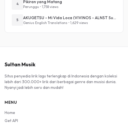
Pikiran yang Matang
4
Perunggu • 1,758 views
AKUGETSU - Mi Vida Loca (VIVINOS - ALNST Sub : Till Part.1)
5
Genius English Translations • 1,629 views
Sultan Musik
Situs penyedia lirik lagu terlengkap di Indonesia dengan koleksi
lebih dari 300.000+ lirik dari berbagai genre dan musisi dunia.
Nyanyi jadi lebih seru dan mudah!
MENU
Home
Get API