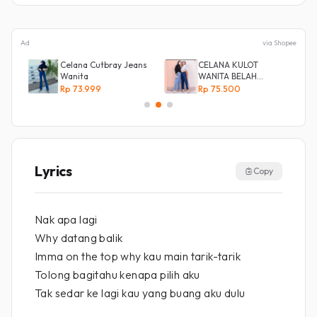
Ad
via Shopee
y
Celana Cutbray Jeans
CELANA KULOT
Wanita
WANITA BELAH
KANCING SAMPING
Rp 73.999
Rp 75.500
Lyrics
Copy
Nak apa lagi
Why datang balik
Imma on the top why kau main tarik-tarik
Tolong bagitahu kenapa pilih aku
Tak sedar ke lagi kau yang buang aku dulu