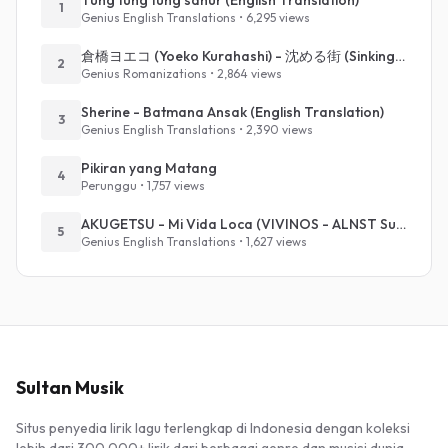
Tung tung tung sahur (English Translation)
1
Genius English Translations • 6,295 views
倉橋ヨエコ (Yoeko Kurahashi) - 沈める街 (Sinking Town) (Romanized)
2
Genius Romanizations • 2,864 views
Sherine - Batmana Ansak (English Translation)
3
Genius English Translations • 2,390 views
Pikiran yang Matang
4
Perunggu • 1,757 views
AKUGETSU - Mi Vida Loca (VIVINOS - ALNST Sub : Till Part.1)
5
Genius English Translations • 1,627 views
Sultan Musik
Situs penyedia lirik lagu terlengkap di Indonesia dengan koleksi