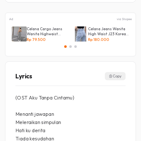
Ad
via Shopee
Celana Cargo Jeans
Celana Jeans Wanita
Wanita Highwaist
High Waist J23 Korean
Loose
Denim
Rp 79.500
Rp 180.000
Lyrics
Copy
(OST Aku Tanpa Cintamu)
Menanti jawapan
Meleraikan simpulan
Hati ku derita
Tiada kesudahan