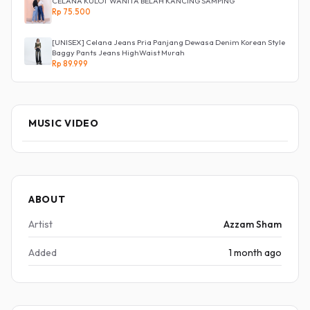
CELANA KULOT WANITA BELAH KANCING SAMPING
Rp 75.500
[UNISEX] Celana Jeans Pria Panjang Dewasa Denim Korean Style
Baggy Pants Jeans HighWaist Murah
Rp 89.999
MUSIC VIDEO
ABOUT
Artist
Azzam Sham
Added
1 month ago