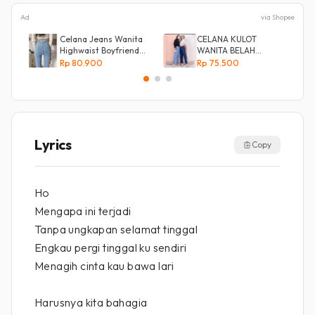
Ad
via Shopee
Celana Jeans Wanita
CELANA KULOT
Highwaist Boyfriend
WANITA BELAH
Silang Belakang
KANCING SAMPING
Rp 80.900
Rp 75.500
Lyrics
Copy
Ho
Mengapa ini terjadi
Tanpa ungkapan selamat tinggal
Engkau pergi tinggal ku sendiri
Menagih cinta kau bawa lari
Harusnya kita bahagia