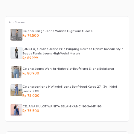
Ad • Shopee
Celana Cargo Jeans Wanita Highwaist Loose
Rp 79.500
[UNISEX] Celana Jeans Pria Panjang Dewasa Denim Korean Style
Baggy Pants Jeans HighWaist Murah
Rp 89.999
Celana Jeans Wanita Highwaist Boyfriend Silang Belakang
Rp 80.900
Celana panjang HW kulot jeans Boyfriend Korea 27 - 34 - Kulot
jeans LOVE
Rp 75.000
CELANA KULOT WANITA BELAH KANCING SAMPING
Rp 75.500