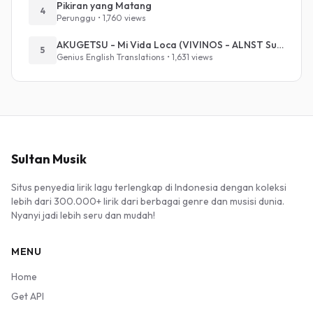
Pikiran yang Matang
4
Perunggu • 1,760 views
AKUGETSU - Mi Vida Loca (VIVINOS - ALNST Sub : Till Part.1)
5
Genius English Translations • 1,631 views
Sultan Musik
Situs penyedia lirik lagu terlengkap di Indonesia dengan koleksi
lebih dari 300.000+ lirik dari berbagai genre dan musisi dunia.
Nyanyi jadi lebih seru dan mudah!
MENU
Home
Get API