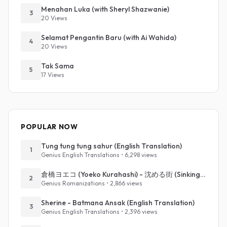
Menahan Luka (with Sheryl Shazwanie)
3
20 Views
Selamat Pengantin Baru (with Ai Wahida)
4
20 Views
Tak Sama
5
17 Views
POPULAR NOW
Tung tung tung sahur (English Translation)
1
Genius English Translations • 6,298 views
倉橋ヨエコ (Yoeko Kurahashi) - 沈める街 (Sinking Town) (Romanized)
2
Genius Romanizations • 2,866 views
Sherine - Batmana Ansak (English Translation)
3
Genius English Translations • 2,396 views