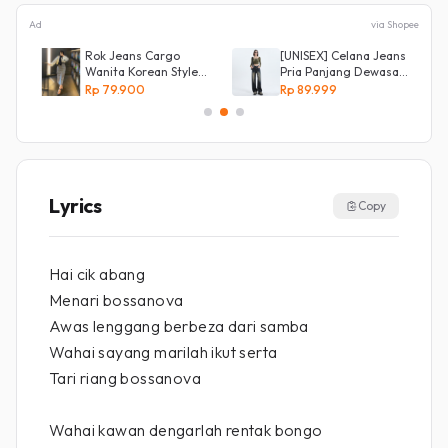
Ad
via Shopee
Rok Jeans Cargo
[UNISEX] Celana Jeans
Wanita Korean Style
Pria Panjang Dewasa
l
Tebal Allsize
Denim Korean Style
Rp 79.900
Rp 89.999
Baggy Pants Jeans
HighWaist Murah
Lyrics
Copy
Hai cik abang
Menari bossanova
Awas lenggang berbeza dari samba
Wahai sayang marilah ikut serta
Tari riang bossanova
Wahai kawan dengarlah rentak bongo