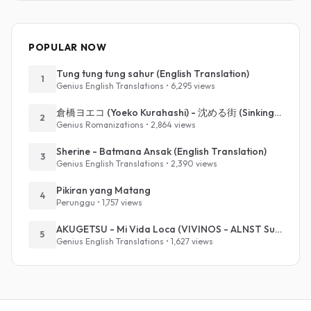
POPULAR NOW
Tung tung tung sahur (English Translation)
1
Genius English Translations • 6,295 views
倉橋ヨエコ (Yoeko Kurahashi) - 沈める街 (Sinking Town) (Romanized)
2
Genius Romanizations • 2,864 views
Sherine - Batmana Ansak (English Translation)
3
Genius English Translations • 2,390 views
Pikiran yang Matang
4
Perunggu • 1,757 views
AKUGETSU - Mi Vida Loca (VIVINOS - ALNST Sub : Till Part.1)
5
Genius English Translations • 1,627 views