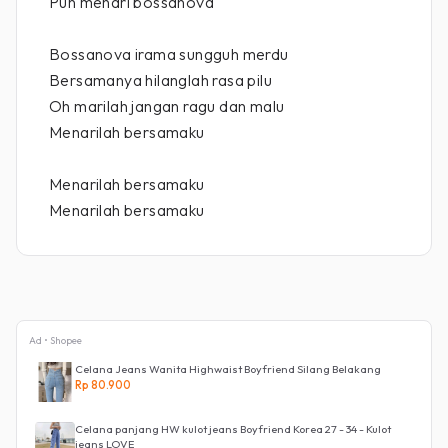
Pun menari bossanova
Bossanova irama sungguh merdu
Bersamanya hilanglah rasa pilu
Oh marilah jangan ragu dan malu
Menarilah bersamaku
Menarilah bersamaku
Menarilah bersamaku
Ad • Shopee
Celana Jeans Wanita Highwaist Boyfriend Silang Belakang
Rp 80.900
Celana panjang HW kulot jeans Boyfriend Korea 27 - 34 - Kulot
jeans LOVE