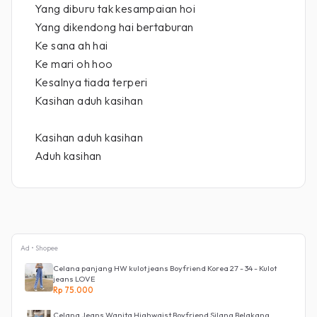
Yang diburu tak kesampaian hoi
Yang dikendong hai bertaburan
Ke sana ah hai
Ke mari oh hoo
Kesalnya tiada terperi
Kasihan aduh kasihan
Kasihan aduh kasihan
Aduh kasihan
Ad • Shopee
Celana panjang HW kulot jeans Boyfriend Korea 27 - 34 - Kulot
jeans LOVE
Rp 75.000
Celana Jeans Wanita Highwaist Boyfriend Silang Belakang