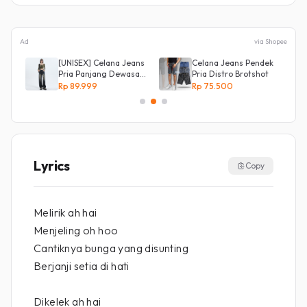
Ad
via Shopee
NG
[UNISEX] Celana Jeans
Celana Jeans Pendek
g
Pria Panjang Dewasa
Pria Distro Brotshot
Denim Korean Style
Rp 89.999
Rp 75.500
Baggy Pants Jeans
HighWaist Murah
Lyrics
Copy
Melirik ah hai
Menjeling oh hoo
Cantiknya bunga yang disunting
Berjanji setia di hati
Dikelek ah hai