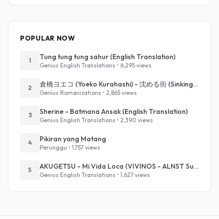
POPULAR NOW
Tung tung tung sahur (English Translation)
1
Genius English Translations • 6,295 views
倉橋ヨエコ (Yoeko Kurahashi) - 沈める街 (Sinking Town) (Romanized)
2
Genius Romanizations • 2,865 views
Sherine - Batmana Ansak (English Translation)
3
Genius English Translations • 2,390 views
Pikiran yang Matang
4
Perunggu • 1,757 views
AKUGETSU - Mi Vida Loca (VIVINOS - ALNST Sub : Till Part.1)
5
Genius English Translations • 1,627 views