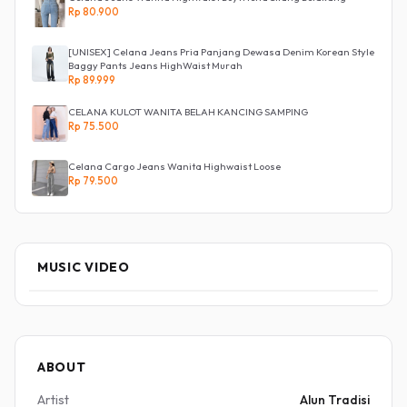
Rp 80.900
[UNISEX] Celana Jeans Pria Panjang Dewasa Denim Korean Style
Baggy Pants Jeans HighWaist Murah
Rp 89.999
CELANA KULOT WANITA BELAH KANCING SAMPING
Rp 75.500
Celana Cargo Jeans Wanita Highwaist Loose
Rp 79.500
MUSIC VIDEO
ABOUT
Artist
Alun Tradisi