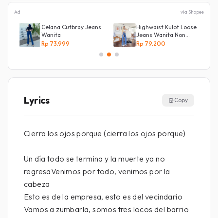
Ad
via Shopee
Celana Cutbray Jeans
Highwaist Kulot Loose
Wanita
Jeans Wanita Non
l
Street
Rp 73.999
Rp 79.200
Lyrics
Copy
Cierra los ojos porque (cierra los ojos porque)
Un día todo se termina y la muerte ya no
regresaVenimos por todo, venimos por la
cabeza
Esto es de la empresa, esto es del vecindario
Vamos a zumbarla, somos tres locos del barrio