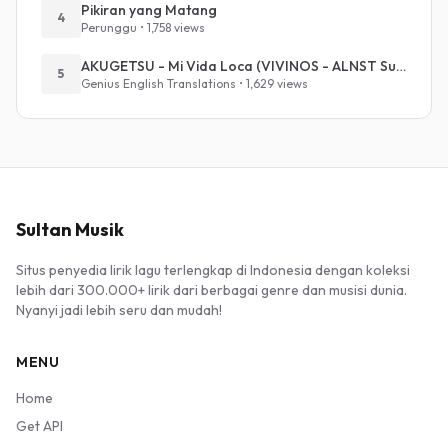
Pikiran yang Matang
4
Perunggu • 1,758 views
AKUGETSU - Mi Vida Loca (VIVINOS - ALNST Sub : Till Part.1)
5
Genius English Translations • 1,629 views
Sultan Musik
Situs penyedia lirik lagu terlengkap di Indonesia dengan koleksi
lebih dari 300.000+ lirik dari berbagai genre dan musisi dunia.
Nyanyi jadi lebih seru dan mudah!
MENU
Home
Get API