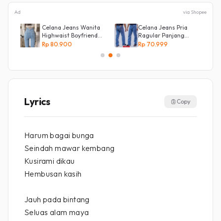
Ad
via Shopee
e
Celana Jeans Wanita
Celana Jeans Pria
Highwaist Boyfriend
Ragular Panjang
Silang Belakang
Bahan Bagus Original
Rp 80.900
Rp 70.999
Irsyad jeans
Lyrics
Copy
Harum bagai bunga
Seindah mawar kembang
Kusirami dikau
Hembusan kasih
Jauh pada bintang
Seluas alam maya