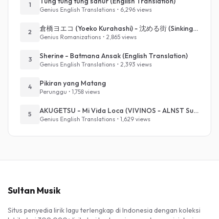
Tung tung tung sahur (English Translation)
1
Genius English Translations • 6,296 views
倉橋ヨエコ (Yoeko Kurahashi) - 沈める街 (Sinking Town) (Romanized)
2
Genius Romanizations • 2,865 views
Sherine - Batmana Ansak (English Translation)
3
Genius English Translations • 2,393 views
Pikiran yang Matang
4
Perunggu • 1,758 views
AKUGETSU - Mi Vida Loca (VIVINOS - ALNST Sub : Till Part.1)
5
Genius English Translations • 1,629 views
Sultan Musik
Situs penyedia lirik lagu terlengkap di Indonesia dengan koleksi