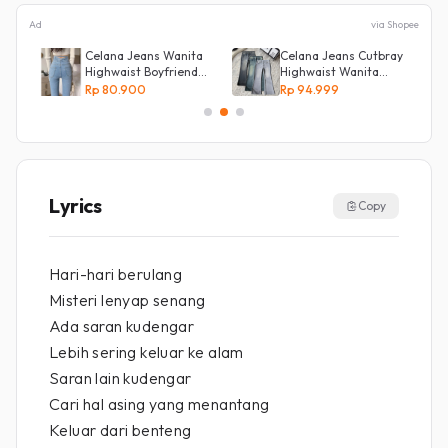
Ad
via Shopee
s
Celana Jeans Wanita
Celana Jeans Cutbray
Highwaist Boyfriend
Highwaist Wanita
Silang Belakang
Stretch Celana
Rp 80.900
Rp 94.999
Panjang Jeans
Lyrics
Copy
Hari-hari berulang
Misteri lenyap senang
Ada saran kudengar
Lebih sering keluar ke alam
Saran lain kudengar
Cari hal asing yang menantang
Keluar dari benteng