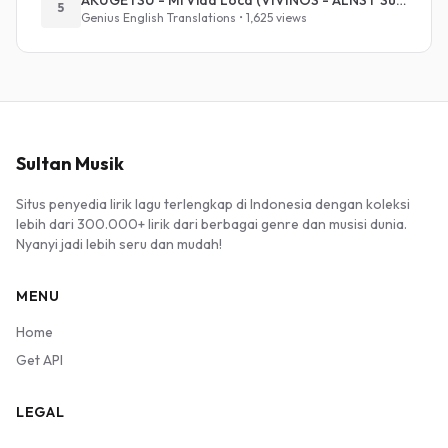
AKUGETSU - Mi Vida Loca (VIVINOS - ALNST Sub : Till Part.1)
5
Genius English Translations • 1,625 views
Sultan Musik
Situs penyedia lirik lagu terlengkap di Indonesia dengan koleksi
lebih dari 300.000+ lirik dari berbagai genre dan musisi dunia.
Nyanyi jadi lebih seru dan mudah!
MENU
Home
Get API
LEGAL