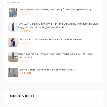
Ad • Shopee
Celana Jeans Wanita Highwaist Boyfriend Silang Belakang
Rp 80.900
[UNISEX] Celana Jeans Pria Panjang Dewasa Denim Korean Style
Baggy Pants Jeans HighWaist Murah
Rp 89.999
CELANA KULOT WANITA BELAH KANCING SAMPING
Rp 75.500
Celana panjang HW kulot jeans Boyfriend Korea 27 - 34 - Kulot
jeans LOVE
Rp 75.000
Celana Cargo Jeans Wanita Highwaist Loose
Rp 79.500
MUSIC VIDEO