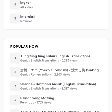
Ingkar
4
48 Views
Interaksi
5
59 Views
POPULAR NOW
Tung tung tung sahur (English Translation)
1
Genius English Translations • 6,293 views
倉橋ヨエコ (Yoeko Kurahashi) - 沈める街 (Sinking Town) (Romanized)
2
Genius Romanizations • 2,863 views
Sherine - Batmana Ansak (English Translation)
3
Genius English Translations • 2,387 views
Pikiran yang Matang
4
Perunggu • 1,755 views