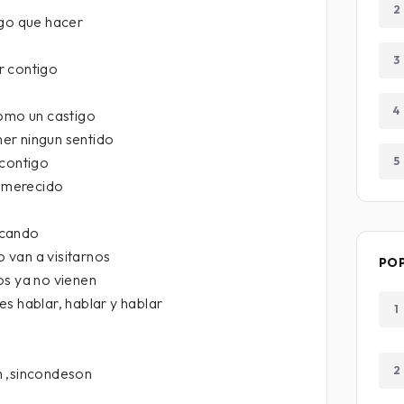
2
ngo que hacer
3
r contigo
4
como un castigo
ener ningun sentido
 contigo
5
s merecido
ticando
 van a visitarnos
PO
os ya no vienen
s hablar, hablar y hablar
1
2
n ,sincondeson