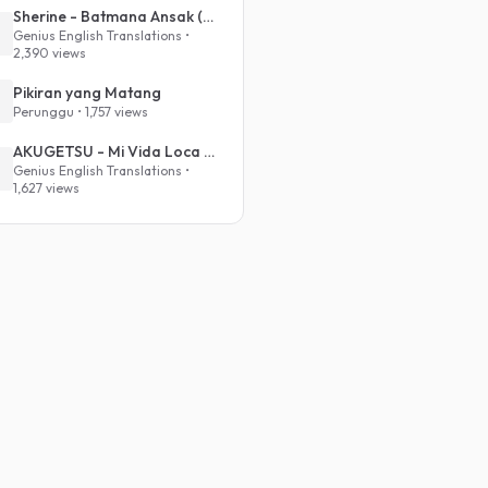
Sherine - Batmana Ansak (English Translation)
Genius English Translations •
2,390 views
Pikiran yang Matang
Perunggu • 1,757 views
AKUGETSU - Mi Vida Loca (VIVINOS - ALNST Sub : Till Part.1)
Genius English Translations •
1,627 views