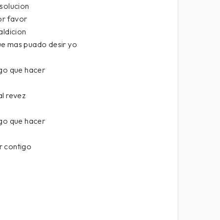
 solucion
or favor
aldicion
ue mas puado desir yo
ngo que hacer
al revez
ngo que hacer
r contigo