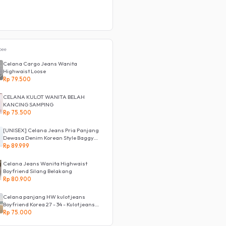
pee
Celana Cargo Jeans Wanita
Highwaist Loose
Rp 79.500
CELANA KULOT WANITA BELAH
KANCING SAMPING
Rp 75.500
[UNISEX] Celana Jeans Pria Panjang
Dewasa Denim Korean Style Baggy
Pants Jeans HighWaist Murah
Rp 89.999
Celana Jeans Wanita Highwaist
Boyfriend Silang Belakang
Rp 80.900
Celana panjang HW kulot jeans
Boyfriend Korea 27 - 34 - Kulot jeans
LOVE
Rp 75.000