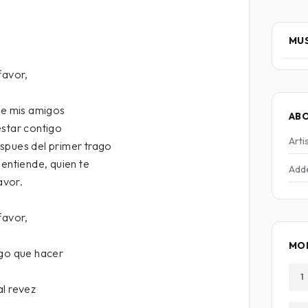
MUS
favor,
ue mis amigos
AB
estar contigo
Arti
spues del primer trago
 entiende, quien te
Add
avor.
favor,
MOR
ngo que hacer
1
al revez