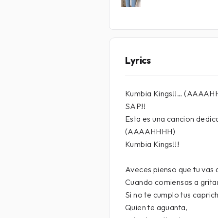
Lyrics
Kumbia Kings!!… (AAAAH
SAP!!
Esta es una cancion dedic
(AAAAHHHH)
Kumbia Kings!!!
Aveces pienso que tu vas
Cuando comiensas a gritar
Si no te cumplo tus capric
Quien te aguanta,