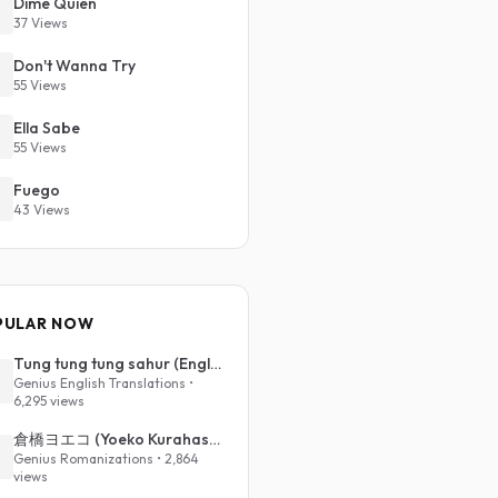
Dime Quien
37 Views
Don't Wanna Try
55 Views
Ella Sabe
55 Views
Fuego
43 Views
PULAR NOW
Tung tung tung sahur (English Translation)
Genius English Translations •
6,295 views
倉橋ヨエコ (Yoeko Kurahashi) - 沈める街 (Sinking Town) (Romanized)
Genius Romanizations • 2,864
views