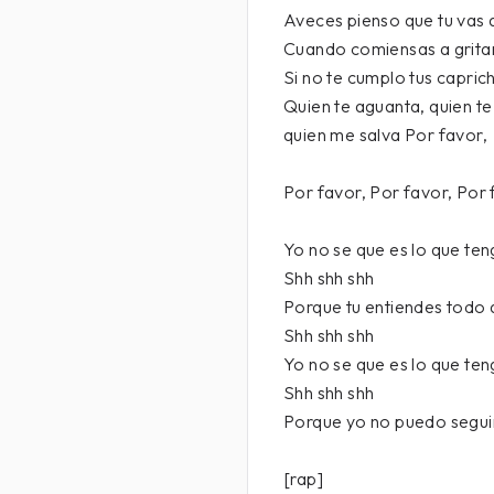
Aveces pienso que tu vas
Cuando comiensas a gritar
Si no te cumplo tus capric
Quien te aguanta, quien te 
quien me salva Por favor,
Por favor, Por favor, Por 
Yo no se que es lo que te
Shh shh shh
Porque tu entiendes todo 
Shh shh shh
Yo no se que es lo que te
Shh shh shh
Porque yo no puedo segui
[rap]