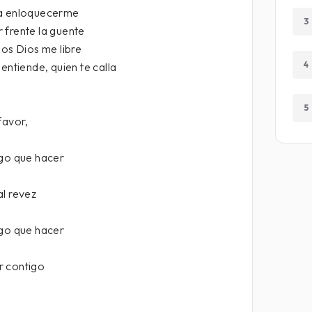
 a enloquecerme
3
 frente la guente
hos Dios me libre
4
entiende, quien te calla
5
favor,
ngo que hacer
al revez
ngo que hacer
r contigo