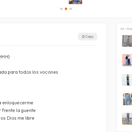
Ad • Sho
Copy
HHH)
ada para todos los vocones
 a enloquecerme
 frente la guente
hos Dios me libre