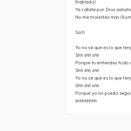
(hablado)
Ya callate por Dios aaha
No me molestes mas (Kum
Sa!!!
Yo no se que es lo que te
Shh shh shh
Porque tu entiendes todo 
Shh shh shh
Yo no se que es lo que te
Shh shh shh
Porque yo no puedo segui
shhhhhhhh