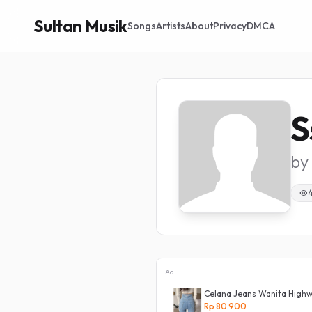
Sultan Musik
Songs
Artists
About
Privacy
DMCA
S
by
Ad
a Panjang Dewasa Denim Korean Style
Celana Jeans Wanita Highwa
ist Murah
Rp 80.900