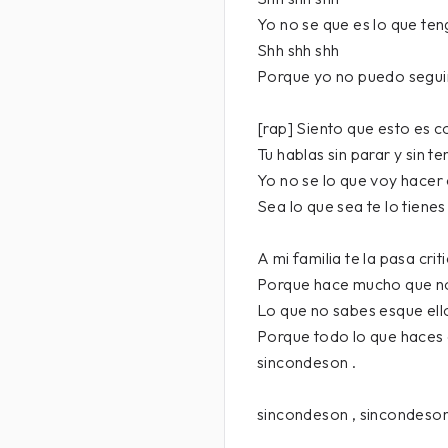
Yo no se que es lo que te
Shh shh shh
Porque yo no puedo segui
[rap] Siento que esto es 
Tu hablas sin parar y sin t
Yo no se lo que voy hacer
Sea lo que sea te lo tiene
A mi familia te la pasa cri
Porque hace mucho que no
Lo que no sabes esque ell
Porque todo lo que haces e
sincondeson .
sincondeson , sincondeso