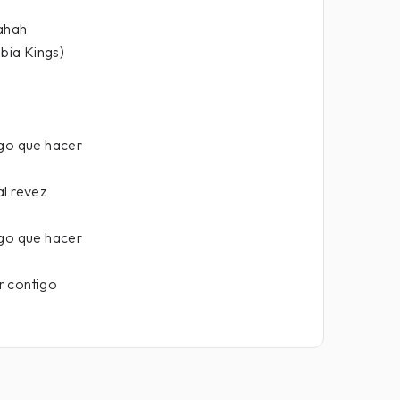
hahah
bia Kings)
ngo que hacer
al revez
ngo que hacer
r contigo