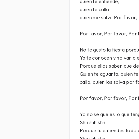
quien te entiende,
quien te calla
quien me salva Por favor,
Por favor, Por favor, Por 
No te gusto la fiesta porq
Ya te conocen y no van a 
Porque ellos saben que de
Quien te aguanta, quien te
calla, quien los salva por f
Por favor, Por favor, Por 
Yo no se que es lo que te
Shh shh shh
Porque tu entiendes todo 
Shh shh shh