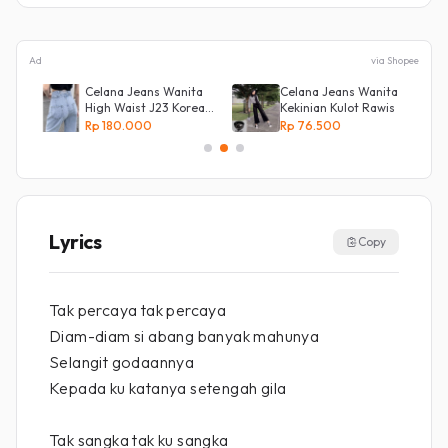
Ad
via Shopee
y
Celana Jeans Wanita
Celana Jeans Wanita
High Waist J23 Korean
Kekinian Kulot Rawis
Denim
Rp 180.000
Rp 76.500
Lyrics
Copy
Tak percaya tak percaya
Diam-diam si abang banyak mahunya
Selangit godaannya
Kepada ku katanya setengah gila
Tak sangka tak ku sangka