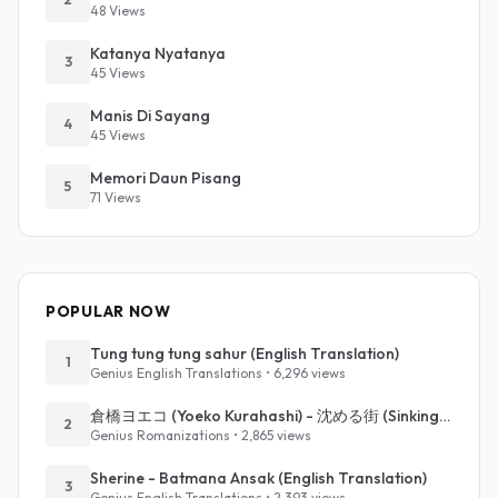
48 Views
Katanya Nyatanya
3
45 Views
Manis Di Sayang
4
45 Views
Memori Daun Pisang
5
71 Views
POPULAR NOW
Tung tung tung sahur (English Translation)
1
Genius English Translations • 6,296 views
倉橋ヨエコ (Yoeko Kurahashi) - 沈める街 (Sinking Town) (Romanized)
2
Genius Romanizations • 2,865 views
Sherine - Batmana Ansak (English Translation)
3
Genius English Translations • 2,393 views