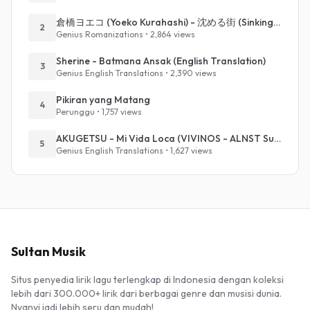
倉橋ヨエコ (Yoeko Kurahashi) - 沈める街 (Sinking Town) (Romanized)
2
Genius Romanizations • 2,864 views
Sherine - Batmana Ansak (English Translation)
3
Genius English Translations • 2,390 views
Pikiran yang Matang
4
Perunggu • 1,757 views
AKUGETSU - Mi Vida Loca (VIVINOS - ALNST Sub : Till Part.1)
5
Genius English Translations • 1,627 views
Sultan Musik
Situs penyedia lirik lagu terlengkap di Indonesia dengan koleksi
lebih dari 300.000+ lirik dari berbagai genre dan musisi dunia.
Nyanyi jadi lebih seru dan mudah!