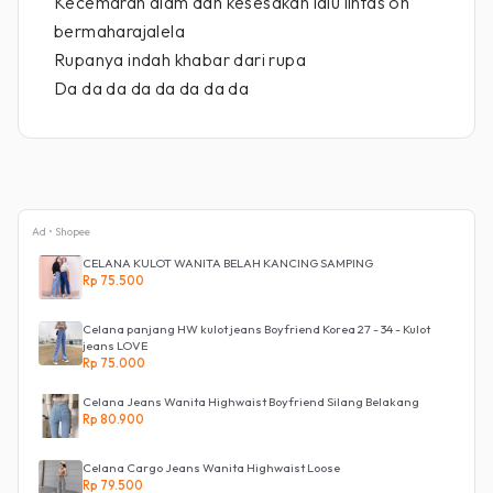
Kecemaran alam dan kesesakan lalu lintas oh
bermaharajalela
Rupanya indah khabar dari rupa
Da da da da da da da da
Ad • Shopee
CELANA KULOT WANITA BELAH KANCING SAMPING
Rp 75.500
Celana panjang HW kulot jeans Boyfriend Korea 27 - 34 - Kulot
jeans LOVE
Rp 75.000
Celana Jeans Wanita Highwaist Boyfriend Silang Belakang
Rp 80.900
Celana Cargo Jeans Wanita Highwaist Loose
Rp 79.500