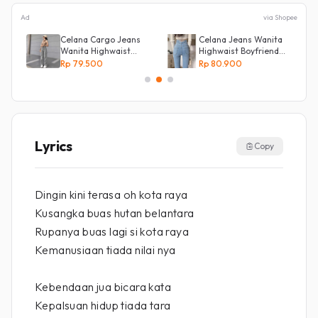
Ad
via Shopee
Celana Cargo Jeans
Celana Jeans Wanita
ot
Wanita Highwaist
Highwaist Boyfriend
Loose
Silang Belakang
Rp 79.500
Rp 80.900
Lyrics
Copy
Dingin kini terasa oh kota raya
Kusangka buas hutan belantara
Rupanya buas lagi si kota raya
Kemanusiaan tiada nilai nya
Kebendaan jua bicara kata
Kepalsuan hidup tiada tara