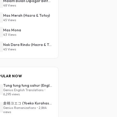
Malam Bulan Dipagar Bintang
48 Views
Mas Merah (Hazra & Totoy)
45 Views
Mas Mona
43 Views
Nak Dara Rindu (Hazra & Totoy)
45 Views
PULAR NOW
Tung tung tung sahur (English Translation)
Genius English Translations •
6,295 views
倉橋ヨエコ (Yoeko Kurahashi) - 沈める街 (Sinking Town) (Romanized)
Genius Romanizations • 2,864
views