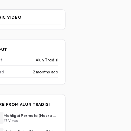
IC VIDEO
OUT
st
Alun Tradisi
ed
2 months ago
E FROM ALUN TRADISI
Mahligai Permata (Hazra & Totoy)
47 Views