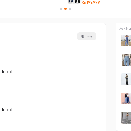
Rp 199.999
Ad • Sho
Copy
 dapat
 dapat