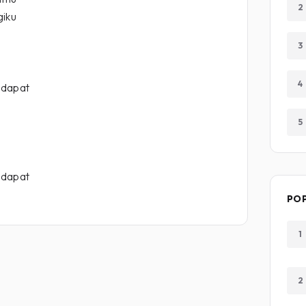
2
giku
3
4
 dapat
5
 dapat
PO
1
2