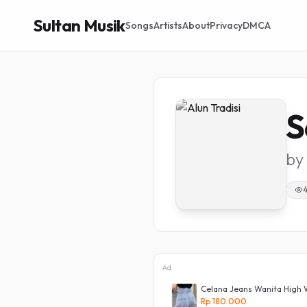
Sultan Musik
Songs
Artists
About
Privacy
DMCA
S
by
Ad
a Panjang Dewasa Denim Korean Style
Celana Jeans Wanita High 
ist Murah
Rp 180.000