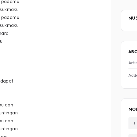
u padamu
n sukmaku
u padamu
MUS
n sukmaku
mara
ku
AB
Arti
Add
 dapat
pujaan
MOR
suntingan
pujaan
1
suntingan
amu