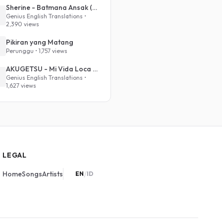
Sherine - Batmana Ansak (English Translation)
Genius English Translations •
2,390 views
Pikiran yang Matang
Perunggu • 1,757 views
AKUGETSU - Mi Vida Loca (VIVINOS - ALNST Sub : Till Part.1)
Genius English Translations •
1,627 views
LEGAL
/
Home
Songs
Artists
EN
ID