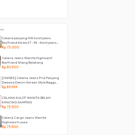
pee
Celana panjang HW kulot jeans
Boyfriend Korea 27 - 34 - Kulot jeans
LOVE
Rp 75.000
Celana Jeans Wanita Highwaist
Boyfriend Silang Belakang
Rp 80.900
[UNISEX] Celana Jeans Pria Panjang
Dewasa Denim Korean Style Baggy
Pants Jeans HighWaist Murah
Rp 89.999
CELANA KULOT WANITA BELAH
KANCING SAMPING
Rp 75.500
Celana Cargo Jeans Wanita
Highwaist Loose
Rp 79.500