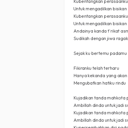
Kubentangkan perasaank
Untuk mengadilkan bisika
Kubentangkan perasaank
Untuk mengadilkan bisika
Andainya kanda t'rikat as
Sudikah dengan jiwa raga
Sejak ku bertemu padamu
Fikiranku telah terharu
Hanya kekanda yang akan
Mengubatkan hatiku rindu
Kujadikan tanda mahkota 
Ambillah dinda untuk jadi 
Kujadikan tanda mahkota 
Ambillah dinda untuk jadi 
Kupersembahkan diri pad