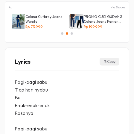
Ad
via Shopee
Celana Cutbray Jeans
PROMO CUCI GUDANG
Wanita
Celana Jeans Panjang
Size 27-38 Pria Lepis
Rp 73.999
Rp 199.999
Model
Lyrics
Copy
Pagi-pagi sabu
Tiap hari nyabu
Bu
Enak-enak-enak
Rasanya
Pagi-pagi sabu