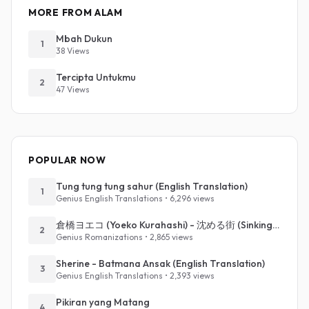
MORE FROM ALAM
Mbah Dukun
1
38 Views
Tercipta Untukmu
2
47 Views
POPULAR NOW
Tung tung tung sahur (English Translation)
1
Genius English Translations • 6,296 views
倉橋ヨエコ (Yoeko Kurahashi) - 沈める街 (Sinking Town) (Romanized)
2
Genius Romanizations • 2,865 views
Sherine - Batmana Ansak (English Translation)
3
Genius English Translations • 2,393 views
Pikiran yang Matang
4