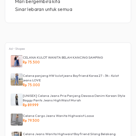
Mari bergembira kita
Sinar lebaran untuk semua
Ad • Shopee
CELANA KULOT WANITA BELAH KANCING SAMPING
Rp 75.500
Celana panjang HW kulot jeans Boyfriend Korea 27 - 34 - Kulot
jeans LOVE
Rp 75.000
[UNISEX] Celana Jeans Pria Panjang Dewasa Denim Korean Style
Baggy Pants Jeans HighWaist Murah
Rp 89.999
Celana Cargo Jeans Wanita Highwaist Loose
Rp 79.500
Celana Jeans Wanita Highwaist Boyfriend Silang Belakang