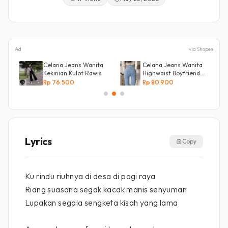
Ad
via Shopee
Celana Jeans Wanita
Celana Jeans Wanita
Kekinian Kulot Rawis
Highwaist Boyfriend
Silang Belakang
Rp 76.500
Rp 80.900
Lyrics
Copy
Ku rindu riuhnya di desa di pagi raya
Riang suasana segak kacak manis senyuman
Lupakan segala sengketa kisah yang lama