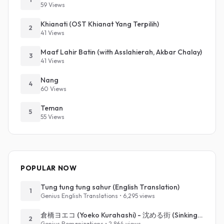
59 Views
Khianati (OST Khianat Yang Terpilih)
2
41 Views
Maaf Lahir Batin (with Asslahierah, Akbar Chalay)
3
41 Views
Nang
4
60 Views
Teman
5
55 Views
POPULAR NOW
Tung tung tung sahur (English Translation)
1
Genius English Translations • 6,295 views
倉橋ヨエコ (Yoeko Kurahashi) - 沈める街 (Sinking Town) (Romanized)
2
Genius Romanizations • 2,864 views