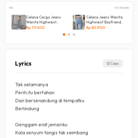
Ad
via Shopee
Celana Cargo Jeans
Celana Jeans Wanita
Wanita Highwaist
Highwaist Boyfriend
Loose
Silang Belakang
Rp 79.500
Rp 80.900
Lyrics
Copy
Tak selamanya
Perih itu bertahan
Dan bersenandung di tempatku
Berlindung
Genggam erat jemariku
Kala senyum tangis tak seimbang