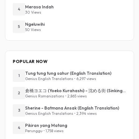
Merasa Indah
4
30 Views
Ngeluwihi
5
50 Views
POPULAR NOW
Tung tung tung sahur (English Translation)
1
Genius English Translations • 6,297 views
倉橋ヨエコ (Yoeko Kurahashi) - 沈める街 (Sinking Town) (Romanized)
2
Genius Romanizations • 2,865 views
Sherine - Batmana Ansak (English Translation)
3
Genius English Translations • 2,394 views
Pikiran yang Matang
4
Perunggu • 1,758 views