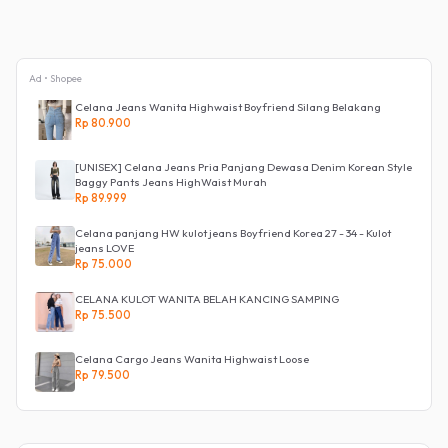
Ad • Shopee
Celana Jeans Wanita Highwaist Boyfriend Silang Belakang
Rp 80.900
[UNISEX] Celana Jeans Pria Panjang Dewasa Denim Korean Style
Baggy Pants Jeans HighWaist Murah
Rp 89.999
Celana panjang HW kulot jeans Boyfriend Korea 27 - 34 - Kulot
jeans LOVE
Rp 75.000
CELANA KULOT WANITA BELAH KANCING SAMPING
Rp 75.500
Celana Cargo Jeans Wanita Highwaist Loose
Rp 79.500