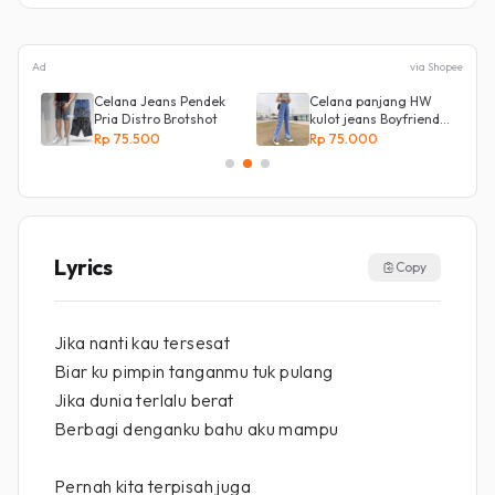
Ad
via Shopee
Celana Jeans Pendek
Celana panjang HW
Pria Distro Brotshot
kulot jeans Boyfriend
l
Korea 27 - 34 - Kulot
Rp 75.500
Rp 75.000
jeans LOVE
Lyrics
Copy
Jika nanti kau tersesat
Biar ku pimpin tanganmu tuk pulang
Jika dunia terlalu berat
Berbagi denganku bahu aku mampu
Pernah kita terpisah juga