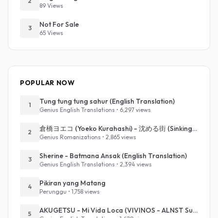
2
89 Views
Not For Sale
3
65 Views
POPULAR NOW
Tung tung tung sahur (English Translation)
1
Genius English Translations • 6,297 views
倉橋ヨエコ (Yoeko Kurahashi) - 沈める街 (Sinking Town) (Romanized)
2
Genius Romanizations • 2,865 views
Sherine - Batmana Ansak (English Translation)
3
Genius English Translations • 2,394 views
Pikiran yang Matang
4
Perunggu • 1,758 views
AKUGETSU - Mi Vida Loca (VIVINOS - ALNST Sub : Till Part.1)
5