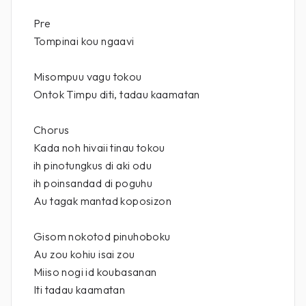
Pre
Tompinai kou ngaavi
Misompuu vagu tokou
Ontok Timpu diti, tadau kaamatan
Chorus
Kada noh hivaii tinau tokou
ih pinotungkus di aki odu
ih poinsandad di poguhu
Au tagak mantad koposizon
Gisom nokotod pinuhoboku
Au zou kohiu isai zou
Miiso nogi id koubasanan
Iti tadau kaamatan