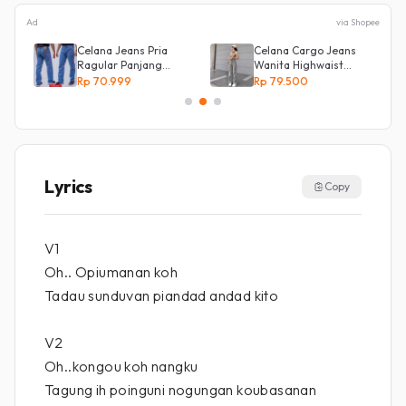
Ad
via Shopee
Celana Jeans Pria
Celana Cargo Jeans
an
Ragular Panjang
Wanita Highwaist
Bahan Bagus Original
Loose
Rp 70.999
Rp 79.500
Irsyad jeans
Lyrics
Copy
V1
Oh.. Opiumanan koh
Tadau sunduvan piandad andad kito
V2
Oh..kongou koh nangku
Tagung ih poinguni nogungan koubasanan