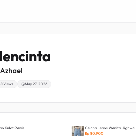
encinta
Azhael
48 Views
May 27, 2026
an Kulot Rawis
Celana Jeans Wanita Highwais
Rp 80.900