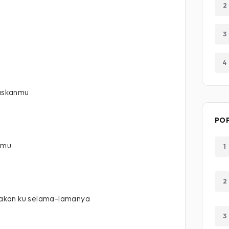
2
3
4
askanmu
PO
amu
1
2
ntakan ku selama-lamanya
3