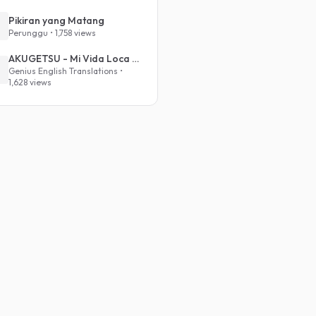
Pikiran yang Matang
Perunggu • 1,758 views
AKUGETSU - Mi Vida Loca (VIVINOS - ALNST Sub : Till Part.1)
Genius English Translations •
1,628 views