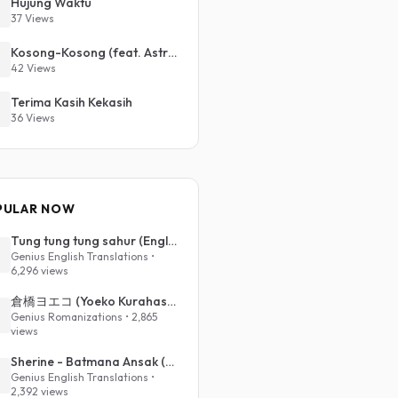
Hujung Waktu
37 Views
Kosong-Kosong (feat. Astro Radio All Stars)
42 Views
Terima Kasih Kekasih
36 Views
PULAR NOW
Tung tung tung sahur (English Translation)
Genius English Translations •
6,296 views
倉橋ヨエコ (Yoeko Kurahashi) - 沈める街 (Sinking Town) (Romanized)
Genius Romanizations • 2,865
views
Sherine - Batmana Ansak (English Translation)
Genius English Translations •
2,392 views