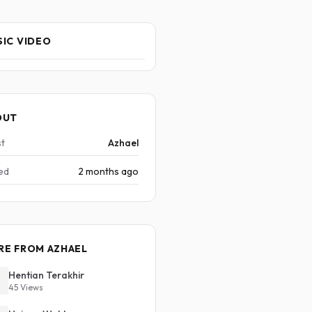
IC VIDEO
OUT
st
Azhael
ed
2 months ago
RE FROM AZHAEL
Hentian Terakhir
45 Views