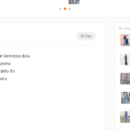
Ad • Sho
Copy
r kemasa dulu
tanmu
aktu itu
baru