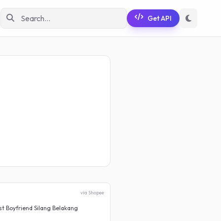
Get API
via Shopee
t Boyfriend Silang Belakang
Rok Jeans Cargo Wanita Korean
Rp 79.900