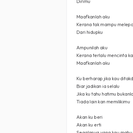
Dirimu
Maafkanlah aku
Kerana tak mampu melep
Dari hidupku
Ampunilah aku
Kerana terlalu mencinta k
Maafkanlah aku
Ku berharap jika kau ditakd
Biar jadikan ia selalu
Jika ku tahu hatimu bukanl
Tiada lain kan memilikimu
Akan ku beri
Akan ku erti
Segalanya yang kau mahu