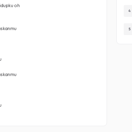
idupku oh
4
askanmu
5
u
askanmu
u