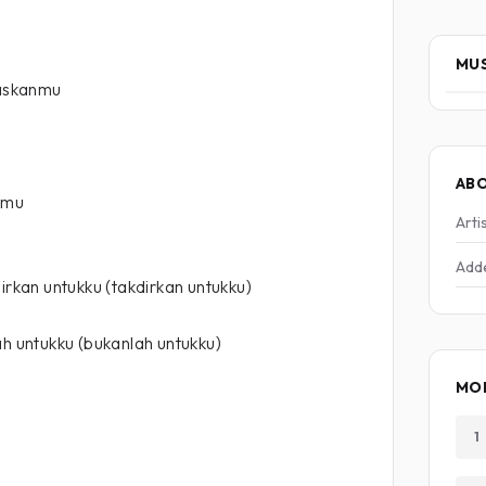
MUS
askanmu
AB
amu
Arti
Add
irkan untukku (takdirkan untukku)
ah untukku (bukanlah untukku)
MO
1