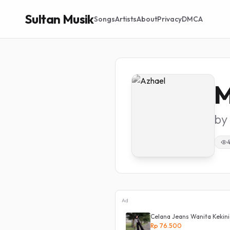
Sultan Musik
Songs
Artists
About
Privacy
DMCA
M
by
Ad
waist Wanita Stretch Celana Panjang
Celana Jeans Wanita Kekini
Rp 76.500