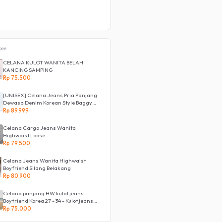
pee
CELANA KULOT WANITA BELAH
KANCING SAMPING
Rp 75.500
[UNISEX] Celana Jeans Pria Panjang
Dewasa Denim Korean Style Baggy
Pants Jeans HighWaist Murah
Rp 89.999
Celana Cargo Jeans Wanita
Highwaist Loose
Rp 79.500
Celana Jeans Wanita Highwaist
Boyfriend Silang Belakang
Rp 80.900
Celana panjang HW kulot jeans
Boyfriend Korea 27 - 34 - Kulot jeans
LOVE
Rp 75.000