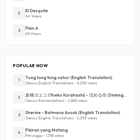
El Desquite
2
44 Views
Plan A
3
45 Views
POPULAR NOW
Tung tung tung sahur (English Translation)
1
Genius English Translations • 6,296 views
倉橋ヨエコ (Yoeko Kurahashi) - 沈める街 (Sinking Town) (Romanized)
2
Genius Romanizations • 2,865 views
Sherine - Batmana Ansak (English Translation)
3
Genius English Translations • 2,393 views
Pikiran yang Matang
4
Perunggu • 1,758 views