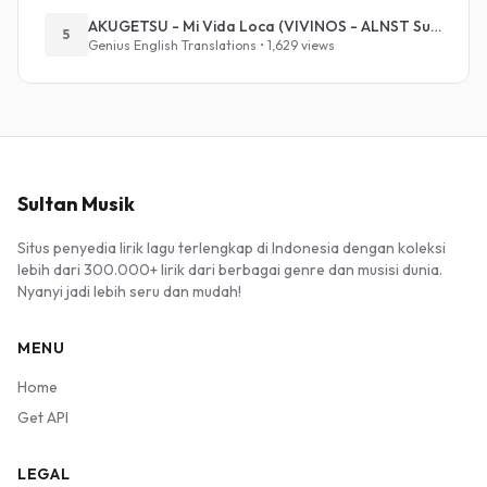
AKUGETSU - Mi Vida Loca (VIVINOS - ALNST Sub : Till Part.1)
5
Genius English Translations • 1,629 views
Sultan Musik
Situs penyedia lirik lagu terlengkap di Indonesia dengan koleksi
lebih dari 300.000+ lirik dari berbagai genre dan musisi dunia.
Nyanyi jadi lebih seru dan mudah!
MENU
Home
Get API
LEGAL