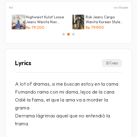
Ad
via Shopee
s
Highwaist Kulot Loose
Rok Jeans Cargo
Jeans Wanita Non
Wanita Korean Style
Street
Tebal Allsize
Rp 79.200
Rp 79.900
Lyrics
Copy
A lot of dramas, si me buscan estoy en la cama
Fumando rama con mi dama, lejos de la cana
Odié la fama, el que la ama va a morder la
grama
Derrama lágrimas aquel que no entendió la
trama