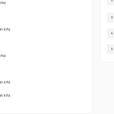
2
etia
3
n kita
4
5
etia
n kita
n kita