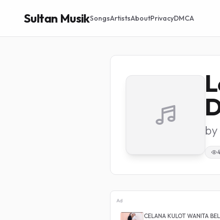
Sultan Musik
Songs
Artists
About
Privacy
DMCA
L
D
by
Ad
 Highwaist Kulot Loose
CELANA KULOT WANITA BE