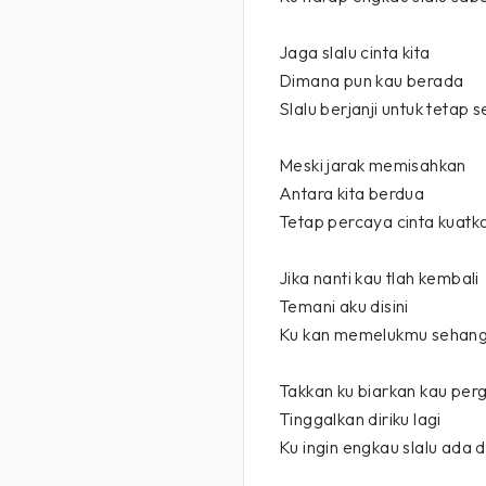
Jaga slalu cinta kita
Dimana pun kau berada
Slalu berjanji untuk tetap s
Meski jarak memisahkan
Antara kita berdua
Tetap percaya cinta kuatka
Jika nanti kau tlah kembali
Temani aku disini
Ku kan memelukmu sehang
Takkan ku biarkan kau perg
Tinggalkan diriku lagi
Ku ingin engkau slalu ada di