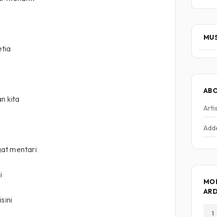
MUS
etia
AB
n kita
Arti
Add
at mentari
i
MO
AR
sini
1