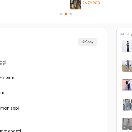
Rp 79.900
Ad • Sho
Copy
ggi
nemuimu
kau
eman sepi
ar menanti