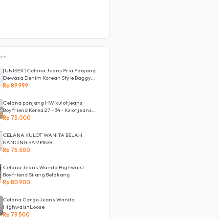
Rp 80.900
pee
[UNISEX] Celana Jeans Pria Panjang
Dewasa Denim Korean Style Baggy
Pants Jeans HighWaist Murah
Rp 89.999
Celana panjang HW kulot jeans
Boyfriend Korea 27 - 34 - Kulot jeans
LOVE
Rp 75.000
CELANA KULOT WANITA BELAH
KANCING SAMPING
Rp 75.500
Celana Jeans Wanita Highwaist
Boyfriend Silang Belakang
Rp 80.900
Celana Cargo Jeans Wanita
Highwaist Loose
Rp 79.500