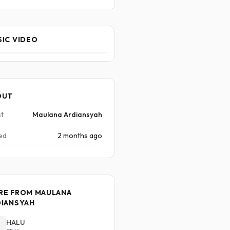
IC VIDEO
OUT
st
Maulana Ardiansyah
ed
2 months ago
RE FROM MAULANA
DIANSYAH
HALU