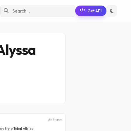
Get API
Alyssa
via Shopee
 Style Tebal Allsize
Celana Jeans Wanita Highwais