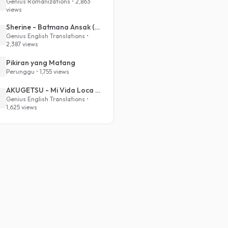
Genius Romanizations • 2,863
views
Sherine - Batmana Ansak (English Translation)
Genius English Translations •
2,387 views
Pikiran yang Matang
Perunggu • 1,755 views
AKUGETSU - Mi Vida Loca (VIVINOS - ALNST Sub : Till Part.1)
Genius English Translations •
1,625 views