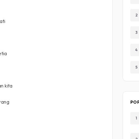
2
ati
3
4
etia
5
n kita
ayang
PO
1