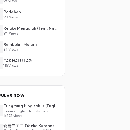
95 Views
Perlahan
90 Views
Relaku Mengalah (feat. Naufal Azrin)
94 Views
Rembulan Malam
84 Views
TAK HALU LAGI
118 Views
PULAR NOW
Tung tung tung sahur (English Translation)
Genius English Translations •
6,293 views
倉橋ヨエコ (Yoeko Kurahashi) - 沈める街 (Sinking Town) (Romanized)