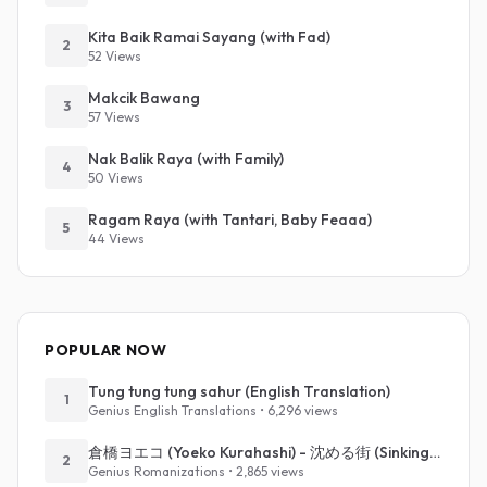
Kita Baik Ramai Sayang (with Fad)
2
52 Views
Makcik Bawang
3
57 Views
Nak Balik Raya (with Family)
4
50 Views
Ragam Raya (with Tantari, Baby Feaaa)
5
44 Views
POPULAR NOW
Tung tung tung sahur (English Translation)
1
Genius English Translations • 6,296 views
倉橋ヨエコ (Yoeko Kurahashi) - 沈める街 (Sinking Town) (Romanized)
2
Genius Romanizations • 2,865 views