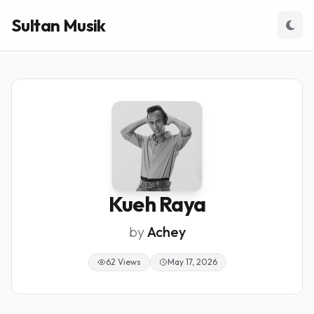
Sultan Musik
Kueh Raya
by
Achey
62 Views
May 17, 2026