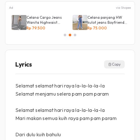
Ad
via Shopee
y
Celana Cargo Jeans
Celana panjang HW
Wanita Highwaist
kulot jeans Boyfriend
Loose
Korea 27 - 34 - Kulot
Rp 79.500
Rp 75.000
jeans LOVE
Lyrics
Copy
Selamat selamat hari raya la-la-la-la-la
Selamat menjamu selera pam pam param
Selamat selamat hari raya la-la-la-la-la
Mari makan semua kuih raya pam pam param
Dari dulu kuih bahulu