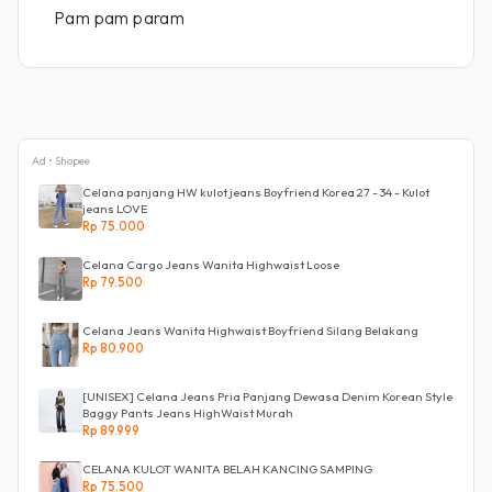
Pam pam param
Ad • Shopee
Celana panjang HW kulot jeans Boyfriend Korea 27 - 34 - Kulot
jeans LOVE
Rp 75.000
Celana Cargo Jeans Wanita Highwaist Loose
Rp 79.500
Celana Jeans Wanita Highwaist Boyfriend Silang Belakang
Rp 80.900
[UNISEX] Celana Jeans Pria Panjang Dewasa Denim Korean Style
Baggy Pants Jeans HighWaist Murah
Rp 89.999
CELANA KULOT WANITA BELAH KANCING SAMPING
Rp 75.500