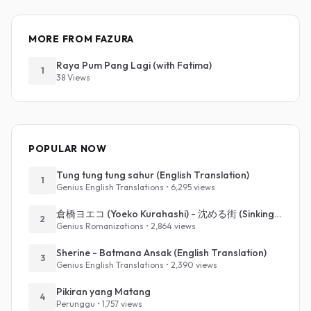
MORE FROM FAZURA
Raya Pum Pang Lagi (with Fatima)
1
38 Views
POPULAR NOW
Tung tung tung sahur (English Translation)
1
Genius English Translations • 6,295 views
倉橋ヨエコ (Yoeko Kurahashi) - 沈める街 (Sinking Town) (Romanized)
2
Genius Romanizations • 2,864 views
Sherine - Batmana Ansak (English Translation)
3
Genius English Translations • 2,390 views
Pikiran yang Matang
4
Perunggu • 1,757 views