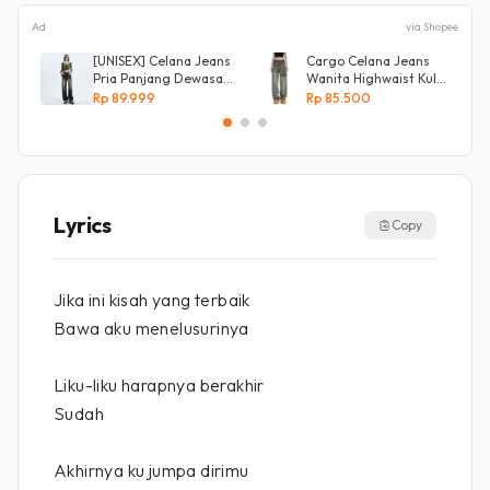
Ad
via Shopee
[UNISEX] Celana Jeans
Cargo Celana Jeans
Pria Panjang Dewasa
Wanita Highwaist Kulot
Denim Korean Style
Loose
Rp 89.999
Rp 85.500
Baggy Pants Jeans
Kekinian Biru retro
HighWaist Murah
Lyrics
Copy
Jika ini kisah yang terbaik
Bawa aku menelusurinya
Liku-liku harapnya berakhir
Sudah
Akhirnya ku jumpa dirimu