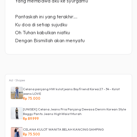
Yang membawa aku ke syurgamu
Pantaskah ini yang terakhir...
Ku doa di setiap sujudku
Oh Tuhan kabulkan niatku
Dengan Bismillah akan menyatu
Ad • Shopee
Celana panjang HW kulot jeans Boyfriend Korea 27 - 34 - Kulot
jeans LOVE
Rp 75.000
[UNISEX] Celana Jeans Pria Panjang Dewasa Denim Korean Style
Baggy Pants Jeans HighWaist Murah
Rp 89.999
CELANA KULOT WANITA BELAH KANCING SAMPING
Rp 75.500