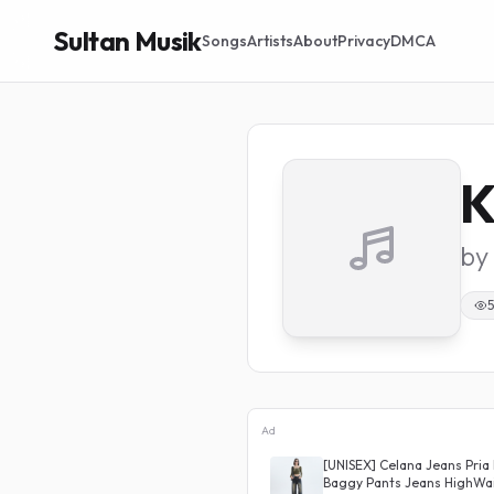
Sultan Musik
Songs
Artists
About
Privacy
DMCA
K
by
5
Ad
waist Wanita Stretch Celana Panjang
[UNISEX] Celana Jeans Pri
Baggy Pants Jeans HighWa