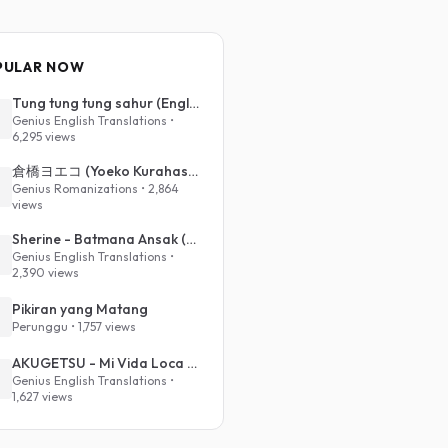
PULAR NOW
Tung tung tung sahur (English Translation)
Genius English Translations •
6,295 views
倉橋ヨエコ (Yoeko Kurahashi) - 沈める街 (Sinking Town) (Romanized)
Genius Romanizations • 2,864
views
Sherine - Batmana Ansak (English Translation)
Genius English Translations •
2,390 views
Pikiran yang Matang
Perunggu • 1,757 views
AKUGETSU - Mi Vida Loca (VIVINOS - ALNST Sub : Till Part.1)
Genius English Translations •
1,627 views