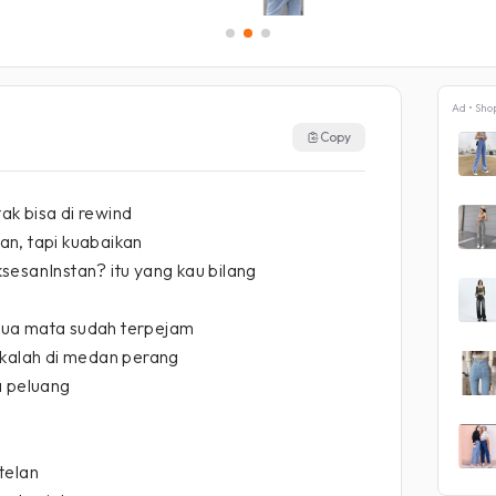
Ad • Sho
Copy
tak bisa di rewind
han, tapi kuabaikan
sesanInstan? itu yang kau bilang
semua mata sudah terpejam
 kalah di medan perang
a peluang
utelan