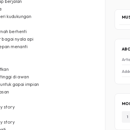
ap berjalan
a
eri kudukungan
MUS
rnah berhenti
 bagai nyala api
 depan menanti
AB
Arti
tkan
Add
tinggi di awan
 untuk gapai impian
lasan
MO
y story
1
y story
ati