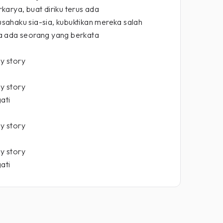
karya, buat diriku terus ada
 usahaku sia-sia, kubuktikan mereka salah
a ada seorang yang berkata
y story
y story
ati
y story
y story
ati