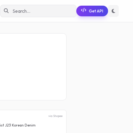
Get API
via Shopee
ist J23 Korean Denim
Celana Cutbray Jeans Wanita
Rp 73.999