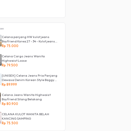
pee
Celana panjang HW kulot jeans
Boyfriend Korea 27 - 34 - Kulot jeans
LOVE
Rp 75.000
Celana Cargo Jeans Wanita
Highwaist Loose
Rp 79.500
[UNISEX] Celana Jeans Pria Panjang
Dewasa Denim Korean Style Baggy
Pants Jeans HighWaist Murah
Rp 89.999
Celana Jeans Wanita Highwaist
Boyfriend Silang Belakang
Rp 80.900
CELANA KULOT WANITA BELAH
KANCING SAMPING
Rp 75.500