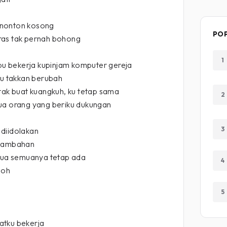
enonton kosong
PO
ras tak pernah bohong
1
 bekerja kupinjam komputer gereja
ku takkan berubah
 tak buat kuangkuh, ku tetap sama
2
ua orang yang beriku dukungan
3
diidolakan
 tambahan
 tua semuanya tetap ada
4
 oh
5
atku bekerja