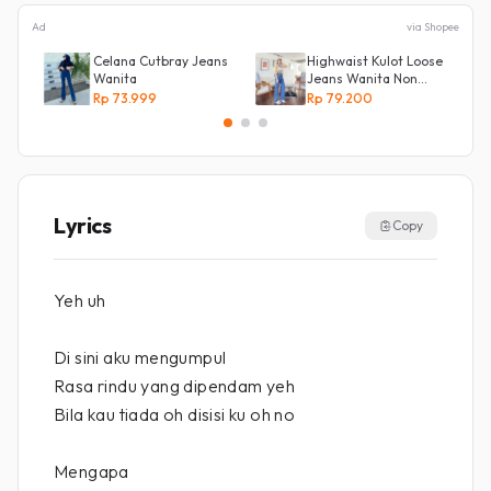
Ad
via Shopee
Celana Cutbray Jeans
Highwaist Kulot Loose
Wanita
Jeans Wanita Non
Street
Rp 73.999
Rp 79.200
Lyrics
Copy
Yeh uh
Di sini aku mengumpul
Rasa rindu yang dipendam yeh
Bila kau tiada oh disisi ku oh no
Mengapa