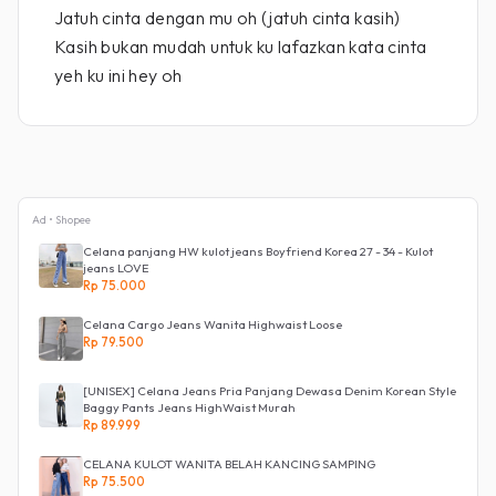
Jatuh cinta dengan mu oh (jatuh cinta kasih)
Kasih bukan mudah untuk ku lafazkan kata cinta
yeh ku ini hey oh
Ad • Shopee
Celana panjang HW kulot jeans Boyfriend Korea 27 - 34 - Kulot
jeans LOVE
Rp 75.000
Celana Cargo Jeans Wanita Highwaist Loose
Rp 79.500
[UNISEX] Celana Jeans Pria Panjang Dewasa Denim Korean Style
Baggy Pants Jeans HighWaist Murah
Rp 89.999
CELANA KULOT WANITA BELAH KANCING SAMPING
Rp 75.500