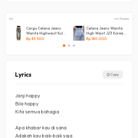
Ad
via Shopee
Cargo Celana Jeans
Celana Jeans Wanita
Wanita Highwaist Kulot
High Waist J23 Korean
Loose
Denim
Rp 85.500
Rp 180.000
Kekinian Biru retro
Lyrics
Copy
Janji happy
Bila happy
Kita semua bahagia
Apa khabar kau di sana
Adakah kau baik-baik saja