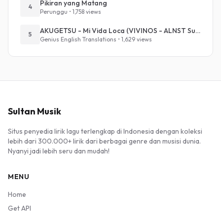
Pikiran yang Matang
4
Perunggu • 1,758 views
AKUGETSU - Mi Vida Loca (VIVINOS - ALNST Sub : Till Part.1)
5
Genius English Translations • 1,629 views
Sultan Musik
Situs penyedia lirik lagu terlengkap di Indonesia dengan koleksi
lebih dari 300.000+ lirik dari berbagai genre dan musisi dunia.
Nyanyi jadi lebih seru dan mudah!
MENU
Home
Get API