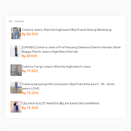
Ad • Shopee
Celana Jeans Wanita Highwaist Boyfriend Silang Belakang
Rp 80.900
[UNISEX] Celana Jeans Pria Panjang Dewasa Denim Korean Style
Baggy Pants Jeans HighWaist Murah
Rp 89.999
Celana Cargo Jeans Wanita Highwaist Loose
Rp 79.500
Celana panjang HW kulot jeans Boyfriend Korea 27 - 34 - Kulot
jeans LOVE
Rp 75.000
CELANA KULOT WANITA BELAH KANCING SAMPING
Rp 75.500