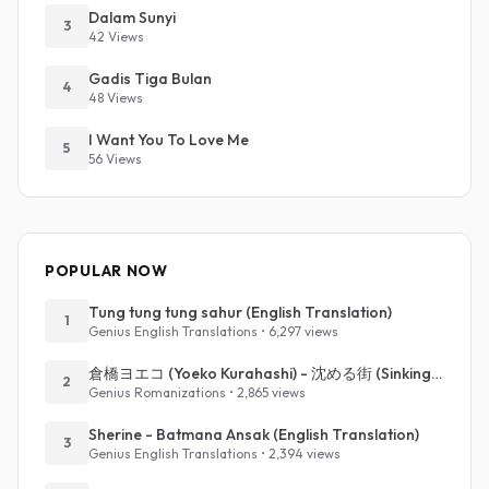
Dalam Sunyi
3
42 Views
Gadis Tiga Bulan
4
48 Views
I Want You To Love Me
5
56 Views
POPULAR NOW
Tung tung tung sahur (English Translation)
1
Genius English Translations • 6,297 views
倉橋ヨエコ (Yoeko Kurahashi) - 沈める街 (Sinking Town) (Romanized)
2
Genius Romanizations • 2,865 views
Sherine - Batmana Ansak (English Translation)
3
Genius English Translations • 2,394 views