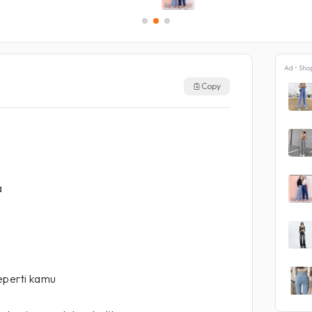
Ad • Sho
Copy
a
eperti kamu