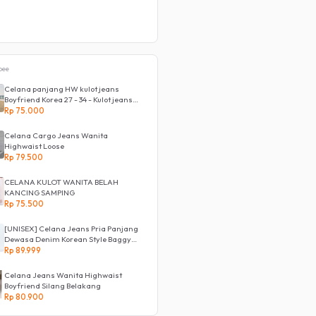
pee
Celana panjang HW kulot jeans
Boyfriend Korea 27 - 34 - Kulot jeans
LOVE
Rp 75.000
Celana Cargo Jeans Wanita
Highwaist Loose
Rp 79.500
CELANA KULOT WANITA BELAH
KANCING SAMPING
Rp 75.500
[UNISEX] Celana Jeans Pria Panjang
Dewasa Denim Korean Style Baggy
Pants Jeans HighWaist Murah
Rp 89.999
Celana Jeans Wanita Highwaist
Boyfriend Silang Belakang
Rp 80.900