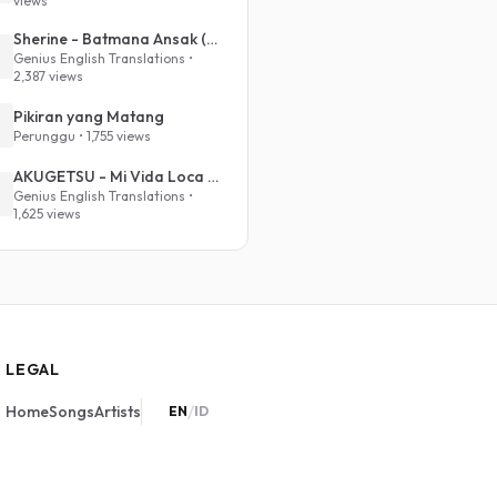
views
Sherine - Batmana Ansak (English Translation)
Genius English Translations •
2,387 views
Pikiran yang Matang
Perunggu • 1,755 views
AKUGETSU - Mi Vida Loca (VIVINOS - ALNST Sub : Till Part.1)
Genius English Translations •
1,625 views
LEGAL
/
Home
Songs
Artists
EN
ID