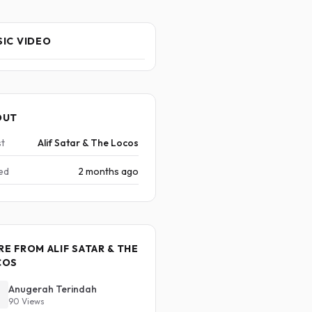
IC VIDEO
OUT
st
Alif Satar & The Locos
ed
2 months ago
E FROM ALIF SATAR & THE
COS
Anugerah Terindah
90 Views