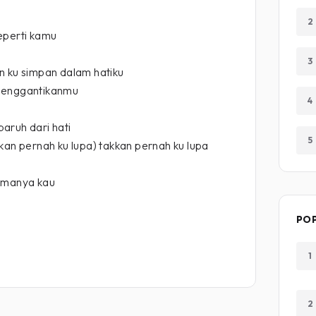
2
eperti kamu
3
n ku simpan dalam hatiku
menggantikanmu
4
aruh dari hati
5
kan pernah ku lupa) takkan pernah ku lupa
lamanya kau
PO
1
2