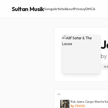
Sultan Musik
Songs
Artists
About
Privacy
DMCA
J
by
Ad
ans Boyfriend Korea 27 - 34 - Kulot
Rok Jeans Cargo Wanita Kor
Rp 79.900