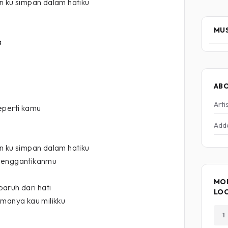
n ku simpan dalam hatiku
MUS
a
AB
Arti
eperti kamu
Add
n ku simpan dalam hatiku
menggantikanmu
MOR
aruh dari hati
LO
amanya kau milikku
1