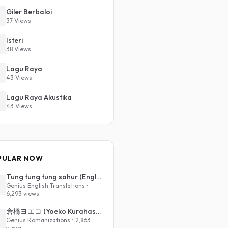
Giler Berbaloi
37 Views
Isteri
38 Views
Lagu Raya
43 Views
Lagu Raya Akustika
43 Views
PULAR NOW
Tung tung tung sahur (English Translation)
Genius English Translations •
6,293 views
倉橋ヨエコ (Yoeko Kurahashi) - 沈める街 (Sinking Town) (Romanized)
Genius Romanizations • 2,863