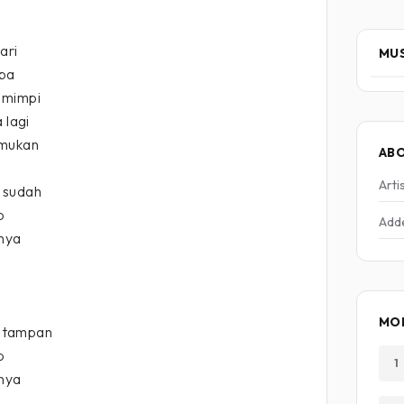
ari
MUS
mpa
 mimpi
 lagi
emukan
AB
Arti
 sudah
p
Add
nya
MO
 tampan
p
1
nya