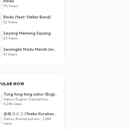
Rindu
70 Views
Rindu (feat. Stellar Band)
52 Views
Sayang Memang Sayang
23 Views
Secangkir Madu Merah (with Sheeda)
41 Views
PULAR NOW
Tung tung tung sahur (English Translation)
Genius English Translations •
6,296 views
倉橋ヨエコ (Yoeko Kurahashi) - 沈める街 (Sinking Town) (Romanized)
Genius Romanizations • 2,865
views