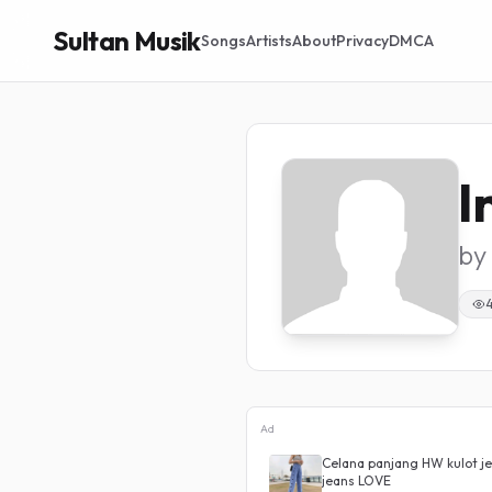
Sultan Musik
Songs
Artists
About
Privacy
DMCA
I
by
Ad
Celana panjang HW kulot je
jeans LOVE