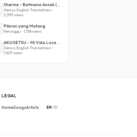
Sherine - Batmana Ansak (English Translation)
Genius English Translations •
2,393 views
Pikiran yang Matang
Perunggu • 1,758 views
AKUGETSU - Mi Vida Loca (VIVINOS - ALNST Sub : Till Part.1)
Genius English Translations •
1,629 views
LEGAL
/
Home
Songs
Artists
EN
ID