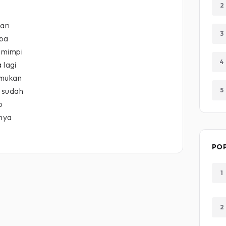
2
ari
3
mpa
 mimpi
4
 lagi
emukan
 sudah
5
p
nya
PO
1
2