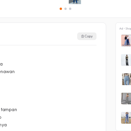
Ad • Sho
Copy
ka
enawan
 tampan
p
nya