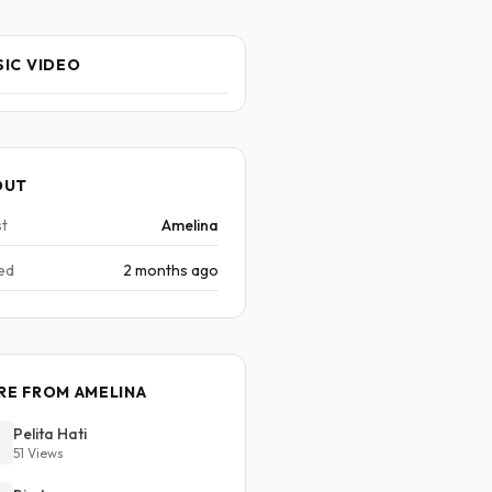
IC VIDEO
OUT
st
Amelina
ed
2 months ago
RE FROM AMELINA
Pelita Hati
51 Views