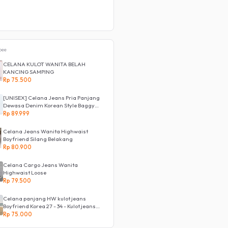
pee
CELANA KULOT WANITA BELAH
KANCING SAMPING
Rp 75.500
[UNISEX] Celana Jeans Pria Panjang
Dewasa Denim Korean Style Baggy
Pants Jeans HighWaist Murah
Rp 89.999
Celana Jeans Wanita Highwaist
Boyfriend Silang Belakang
Rp 80.900
Celana Cargo Jeans Wanita
Highwaist Loose
Rp 79.500
Celana panjang HW kulot jeans
Boyfriend Korea 27 - 34 - Kulot jeans
LOVE
Rp 75.000