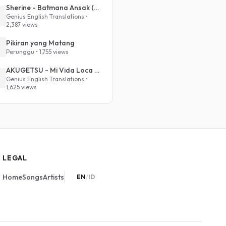
Sherine - Batmana Ansak (English Translation)
Genius English Translations •
2,387 views
Pikiran yang Matang
Perunggu • 1,755 views
AKUGETSU - Mi Vida Loca (VIVINOS - ALNST Sub : Till Part.1)
Genius English Translations •
1,625 views
LEGAL
/
Home
Songs
Artists
EN
ID