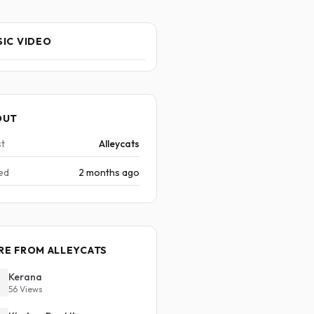
IC VIDEO
OUT
st
Alleycats
ed
2 months ago
RE FROM ALLEYCATS
Kerana
56 Views