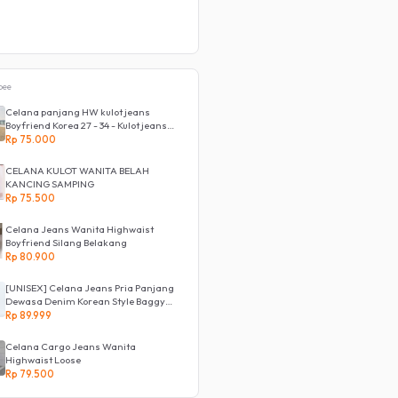
pee
Celana panjang HW kulot jeans
Boyfriend Korea 27 - 34 - Kulot jeans
LOVE
Rp 75.000
CELANA KULOT WANITA BELAH
KANCING SAMPING
Rp 75.500
Celana Jeans Wanita Highwaist
Boyfriend Silang Belakang
Rp 80.900
[UNISEX] Celana Jeans Pria Panjang
Dewasa Denim Korean Style Baggy
Pants Jeans HighWaist Murah
Rp 89.999
Celana Cargo Jeans Wanita
Highwaist Loose
Rp 79.500