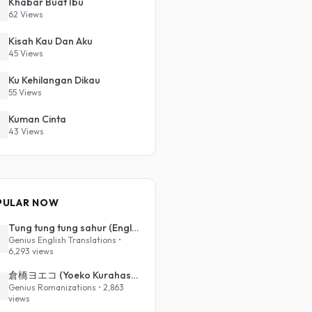
Khabar Buat Ibu
62 Views
Kisah Kau Dan Aku
45 Views
Ku Kehilangan Dikau
55 Views
Kuman Cinta
43 Views
PULAR NOW
Tung tung tung sahur (English Translation)
Genius English Translations •
6,293 views
倉橋ヨエコ (Yoeko Kurahashi) - 沈める街 (Sinking Town) (Romanized)
Genius Romanizations • 2,863
views