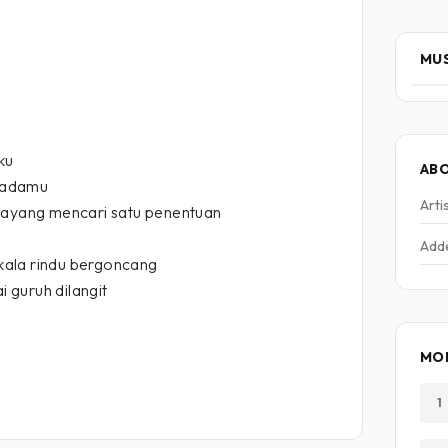
MUS
ku
AB
padamu
Arti
 sayang mencari satu penentuan
Add
a kala rindu bergoncang
 guruh dilangit
MO
1