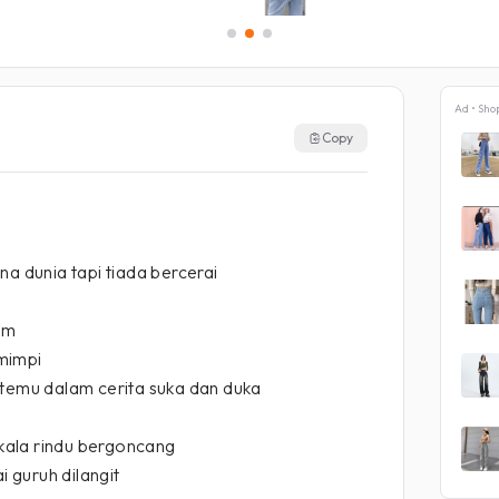
Ad • Sho
Copy
na dunia tapi tiada bercerai
am
mimpi
rtemu dalam cerita suka dan duka
a kala rindu bergoncang
 guruh dilangit