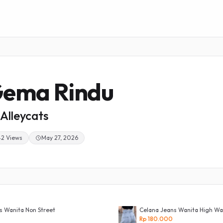
ema Rindu
Alleycats
42 Views
May 27, 2026
s Wanita Non Street
Celana Jeans Wanita High Wa
Rp 180.000