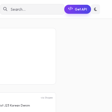
Get API
via Shopee
ist J23 Korean Denim
Celana Jeans Wanita Kekinian
Rp 76.500