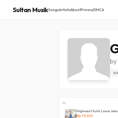
Sultan Musik
Songs
Artists
About
Privacy
DMCA
G
by
Ad
 Panjang Bahan Bagus Original Irsyad
Highwaist Kulot Loose Jean
Rp 79.200