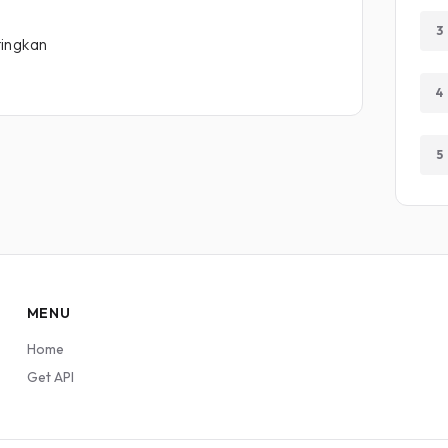
3
tingkan
4
5
MENU
Home
Get API