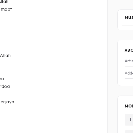
llah
lambat
MUS
AB
Allah
Arti
Add
ya
erdoa
berjaya
MOR
1