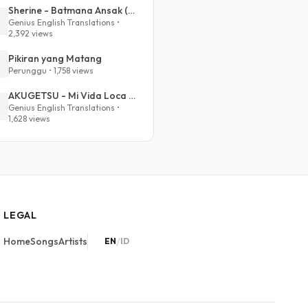
Sherine - Batmana Ansak (English Translation)
Genius English Translations •
2,392 views
Pikiran yang Matang
Perunggu • 1,758 views
AKUGETSU - Mi Vida Loca (VIVINOS - ALNST Sub : Till Part.1)
Genius English Translations •
1,628 views
LEGAL
/
Home
Songs
Artists
EN
ID