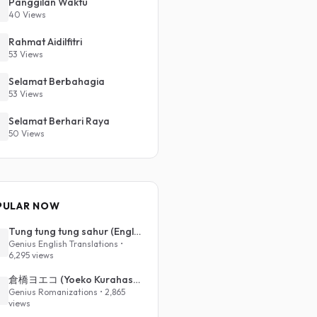
Panggilan Waktu
40 Views
Rahmat Aidilfitri
53 Views
Selamat Berbahagia
53 Views
Selamat Berhari Raya
50 Views
PULAR NOW
Tung tung tung sahur (English Translation)
Genius English Translations •
6,295 views
倉橋ヨエコ (Yoeko Kurahashi) - 沈める街 (Sinking Town) (Romanized)
Genius Romanizations • 2,865
views