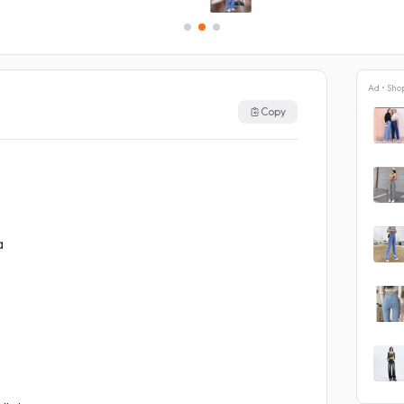
Ad • Sho
Copy
a