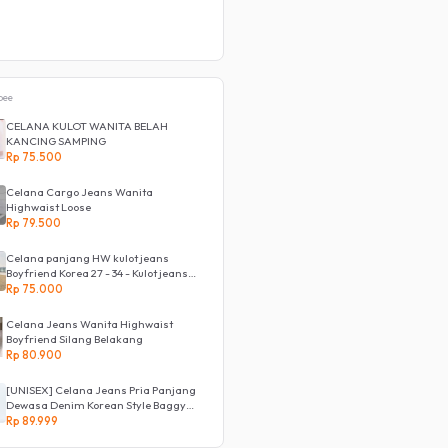
pee
CELANA KULOT WANITA BELAH
KANCING SAMPING
Rp 75.500
Celana Cargo Jeans Wanita
Highwaist Loose
Rp 79.500
Celana panjang HW kulot jeans
Boyfriend Korea 27 - 34 - Kulot jeans
LOVE
Rp 75.000
Celana Jeans Wanita Highwaist
Boyfriend Silang Belakang
Rp 80.900
[UNISEX] Celana Jeans Pria Panjang
Dewasa Denim Korean Style Baggy
Pants Jeans HighWaist Murah
Rp 89.999