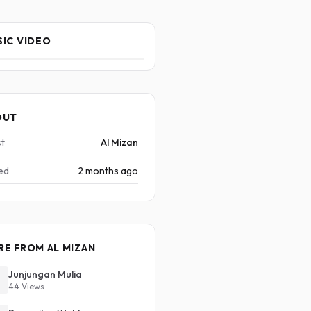
IC VIDEO
OUT
st
Al Mizan
ed
2 months ago
E FROM AL MIZAN
Junjungan Mulia
44 Views