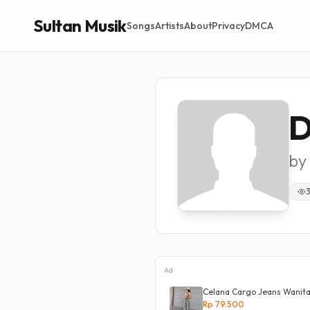
Sultan Musik
Songs
Artists
About
Privacy
DMCA
D
by
Ad
LAH KANCING SAMPING
Celana Cargo Jeans Wanita
Rp 79.500