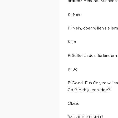
praten? Hehehe. Kunnen s
K: Nee
P: Nein, aber willen sie le
K: ja
P:Salte ich das die kindern
K: Ja
P:Goed. Euh Cor, ze willen 
Cor? Heb je een idee?
Okee.
(MUZIEK BEGINT)