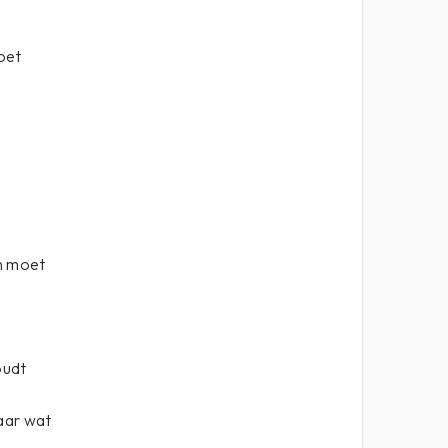
oet
n moet
oudt
aar wat