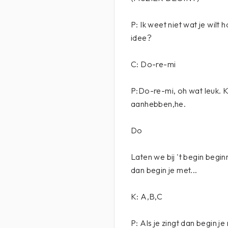
P: Ik weet niet wat je wilt
idee?
C: Do-re-mi
P:Do-re-mi, oh wat leuk. Ko
aanhebben,he.
Do
Laten we bij 't begin begin
dan begin je met...
K: A,B,C
P: Als je zingt dan begin je