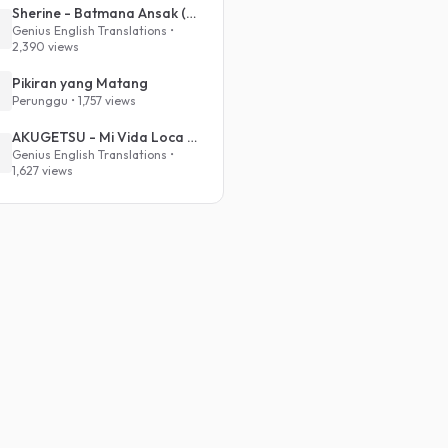
Sherine - Batmana Ansak (English Translation)
Genius English Translations •
2,390 views
Pikiran yang Matang
Perunggu • 1,757 views
AKUGETSU - Mi Vida Loca (VIVINOS - ALNST Sub : Till Part.1)
Genius English Translations •
1,627 views