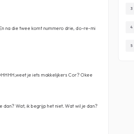
3
4
En na die twee komt nummero drie, do-re-mi
5
OHHHH,weet je iets makkelijkers Cor? Okee
e dan? Wat, ik begrijp het niet. Wat wil je dan?