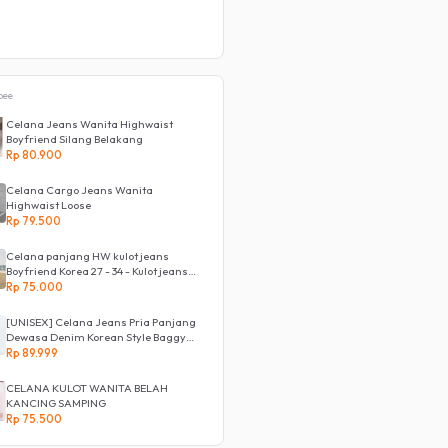
pee
Celana Jeans Wanita Highwaist
Boyfriend Silang Belakang
Rp 80.900
Celana Cargo Jeans Wanita
Highwaist Loose
Rp 79.500
Celana panjang HW kulot jeans
Boyfriend Korea 27 - 34 - Kulot jeans
LOVE
Rp 75.000
[UNISEX] Celana Jeans Pria Panjang
Dewasa Denim Korean Style Baggy
Pants Jeans HighWaist Murah
Rp 89.999
CELANA KULOT WANITA BELAH
KANCING SAMPING
Rp 75.500