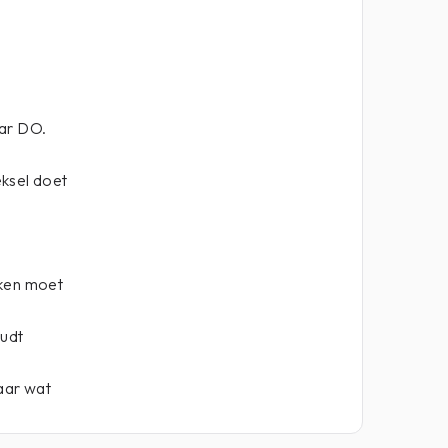
aar DO.
ksel doet
rken moet
oudt
aar wat