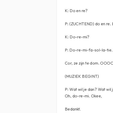
K: Do en re?
P: (ZUCHTEND) do en re. 
K: Do-re-mi?
P: Do-re-mi-fa-sol-la-tie.
Cor, ze zijn te dom. OOO
(MUZIEK BEGINT)
P: Wat wil je dan? Wat wil j
Oh, do-re-mi. Okee,
Bedankt.