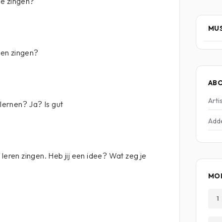
ie zingen?
MUS
rnen zingen?
AB
Arti
 lernen? Ja? Is gut
Add
leren zingen. Heb jij een idee? Wat zeg je
MOR
1