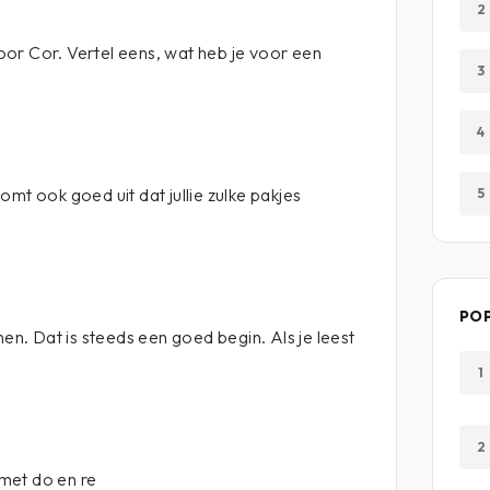
2
 hoor Cor. Vertel eens, wat heb je voor een
3
4
mt ook goed uit dat jullie zulke pakjes
5
PO
nen. Dat is steeds een goed begin. Als je leest
1
2
 met do en re