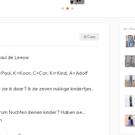
Ad • Sho
Copy
Paul de Leeuw
=Paul, K=Koor, C=Cor, Ki=Kind, A=Adolf
 zie ik daar? Ik zie zeven nukkige kindertjes.
um Nuchten deinen kinder? Haben sie..
h