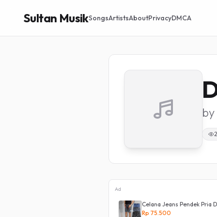
Sultan Musik
Songs
Artists
About
Privacy
DMCA
D
by
Ad
 Waist J23 Korean Denim
Celana Jeans Pendek Pria D
Rp 75.500