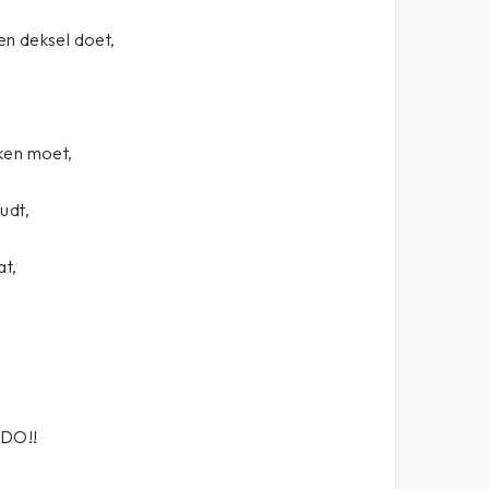
n deksel doet,
ken moet,
udt,
at,
 DO!!