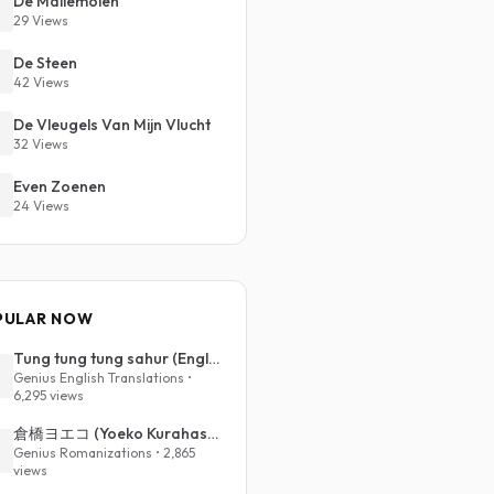
De Mallemolen
29 Views
De Steen
42 Views
De Vleugels Van Mijn Vlucht
32 Views
Even Zoenen
24 Views
PULAR NOW
Tung tung tung sahur (English Translation)
Genius English Translations •
6,295 views
倉橋ヨエコ (Yoeko Kurahashi) - 沈める街 (Sinking Town) (Romanized)
Genius Romanizations • 2,865
views