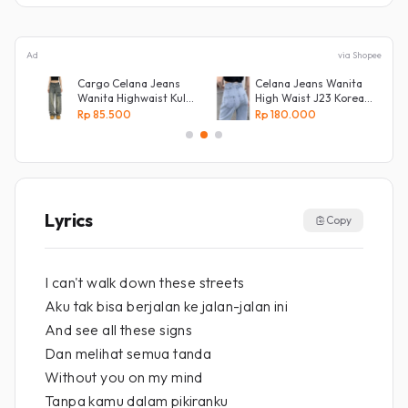
Ad
via Shopee
Cargo Celana Jeans
Celana Jeans Wanita
Wanita Highwaist Kulot
High Waist J23 Korean
Loose
Denim
Rp 85.500
Rp 180.000
Kekinian Biru retro
Lyrics
Copy
I can't walk down these streets
Aku tak bisa berjalan ke jalan-jalan ini
And see all these signs
Dan melihat semua tanda
Without you on my mind
Tanpa kamu dalam pikiranku