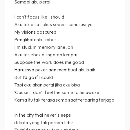
Sampai aku pergi
I can't focus like I should
Aku tak bisa fokus seperti seharusnya
My visions obscured
Penglihatanku kabur
I'm stuck in memory lane, oh
Aku terjebak di ingatan lampau
Suppose the work does me good
Harusnya pekerjaan membuat aku baik
But I'd go if I could
Tapi aku akan pergi jika aku bisa
'Cause it don't feel the same to lie awake
Karna itu tak terasa sama saat terbaring terjaga
In the city that never sleeps
di kota yang tak pernah tidur