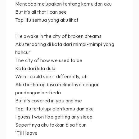
Mencoba melupakan tentang kamu dan aku
But it's all that I can see
Tapi itu semua yang aku lihat
I lie awake in the city of broken dreams
Aku terbaring di kota dari mimpi-mimpi yang
hancur
The city of how we used to be
Kota dari kita dulu
Wish I could see it differently, oh
Aku berharap bisa melihatnya dengan
pandangan berbeda
But it's covered in you and me
Tapi itu tertutupi oleh kamu dan aku
I guess I won't be getting any sleep
Sepertinya aku takkan bisa tidur
'Til I leave