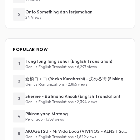
Onto Something dan terjemahan
5
24 Views
POPULAR NOW
Tung tung tung sahur (English Translation)
1
Genius English Translations • 6,297 views
倉橋ヨエコ (Yoeko Kurahashi) - 沈める街 (Sinking Town) (Romanized)
2
Genius Romanizations • 2,865 views
Sherine - Batmana Ansak (English Translation)
3
Genius English Translations • 2,394 views
Pikiran yang Matang
4
Perunggu • 1,758 views
AKUGETSU - Mi Vida Loca (VIVINOS - ALNST Sub : Till Part.1)
5
Genius English Translations • 1,629 views