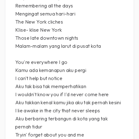
Remembering all the days
Mengingat semua hari-hari
The New York cliches
Klise- klise New York
Those late downtown nights
Malam-malam yang larut di pusat kota
You're everywhere I go
Kamu ada kemanapun aku pergi
I can't help but notice
Aku tak bisa tak memperhatikan
I wouldn't know you if I'd never come here
Aku takkan kenal kamu jika aku tak pernah kesini
I lie awake in the city that never sleeps
Aku berbaring terbangun di kota yang tak
pernah tidur
Tryin' forget about you and me