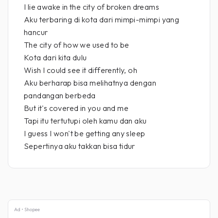
I lie awake in the city of broken dreams
Aku terbaring di kota dari mimpi-mimpi yang
hancur
The city of how we used to be
Kota dari kita dulu
Wish I could see it differently, oh
Aku berharap bisa melihatnya dengan
pandangan berbeda
But it's covered in you and me
Tapi itu tertutupi oleh kamu dan aku
I guess I won't be getting any sleep
Sepertinya aku takkan bisa tidur
Ad • Shopee