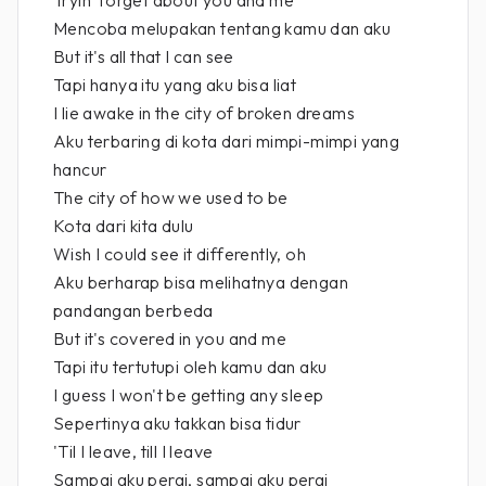
Tryin' forget about you and me
Mencoba melupakan tentang kamu dan aku
But it's all that I can see
Tapi hanya itu yang aku bisa liat
I lie awake in the city of broken dreams
Aku terbaring di kota dari mimpi-mimpi yang
hancur
The city of how we used to be
Kota dari kita dulu
Wish I could see it differently, oh
Aku berharap bisa melihatnya dengan
pandangan berbeda
But it's covered in you and me
Tapi itu tertutupi oleh kamu dan aku
I guess I won't be getting any sleep
Sepertinya aku takkan bisa tidur
'Til I leave, till I leave
Sampai aku pergi, sampai aku pergi