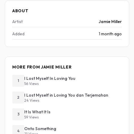
ABOUT
Artist
Jamie Miller
Added
1 month ago
MORE FROM JAMIE MILLER
I Lost Myself In Loving You
1
56 Views
I Lost Myself in Loving You dan Terjemahan
2
24 Views
It Is What It Is
3
59 Views
Onto Something
4
21 Views