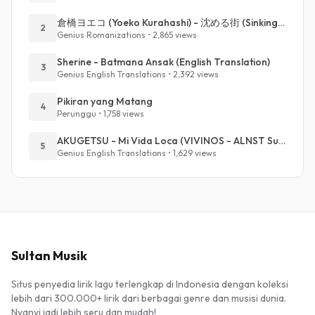
倉橋ヨエコ (Yoeko Kurahashi) - 沈める街 (Sinking Town) (Romanized)
2
Genius Romanizations • 2,865 views
Sherine - Batmana Ansak (English Translation)
3
Genius English Translations • 2,392 views
Pikiran yang Matang
4
Perunggu • 1,758 views
AKUGETSU - Mi Vida Loca (VIVINOS - ALNST Sub : Till Part.1)
5
Genius English Translations • 1,629 views
Sultan Musik
Situs penyedia lirik lagu terlengkap di Indonesia dengan koleksi
lebih dari 300.000+ lirik dari berbagai genre dan musisi dunia.
Nyanyi jadi lebih seru dan mudah!