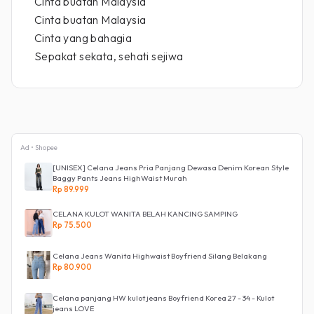
Cinta buatan Malaysia
Cinta buatan Malaysia
Cinta yang bahagia
Sepakat sekata, sehati sejiwa
Ad • Shopee
[UNISEX] Celana Jeans Pria Panjang Dewasa Denim Korean Style
Baggy Pants Jeans HighWaist Murah
Rp 89.999
CELANA KULOT WANITA BELAH KANCING SAMPING
Rp 75.500
Celana Jeans Wanita Highwaist Boyfriend Silang Belakang
Rp 80.900
Celana panjang HW kulot jeans Boyfriend Korea 27 - 34 - Kulot
jeans LOVE