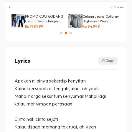
Ad
via Shopee
PROMO CUCI GUDANG
Celana Jeans Cutbray
Celana Jeans Panjang
Highwaist Wanita
Size 27-38 Pria Lepis
Stretch Celana
Rp 199.999
Rp 94.999
Model
Panjang Jeans
Lyrics
Copy
Apakah nilainya sekerdip kenyitan
Kalau bersepah di tengah jalan, oh yeah
Mahal harga sekuntum senyumanMahal lagi
kalau menyimpan perasaan
Cinta hati cinta sejati
Kalau dijaga memang tak rugi, oh yeah