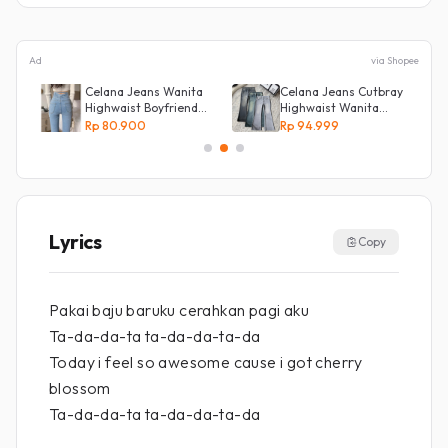
Ad
via Shopee
Celana Jeans Wanita
Celana Jeans Cutbray
Highwaist Boyfriend
Highwaist Wanita
l
Silang Belakang
Stretch Celana
Rp 80.900
Rp 94.999
Panjang Jeans
Lyrics
Copy
Pakai baju baruku cerahkan pagi aku
Ta-da-da-ta ta-da-da-ta-da
Today i feel so awesome cause i got cherry
blossom
Ta-da-da-ta ta-da-da-ta-da