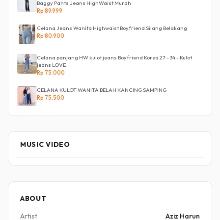
Baggy Pants Jeans HighWaist Murah
Rp 89.999
Celana Jeans Wanita Highwaist Boyfriend Silang Belakang
Rp 80.900
Celana panjang HW kulot jeans Boyfriend Korea 27 - 34 - Kulot
jeans LOVE
Rp 75.000
CELANA KULOT WANITA BELAH KANCING SAMPING
Rp 75.500
MUSIC VIDEO
ABOUT
Artist
Aziz Harun