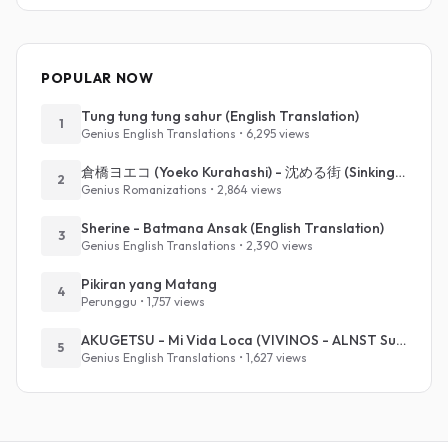
POPULAR NOW
Tung tung tung sahur (English Translation)
1
Genius English Translations • 6,295 views
倉橋ヨエコ (Yoeko Kurahashi) - 沈める街 (Sinking Town) (Romanized)
2
Genius Romanizations • 2,864 views
Sherine - Batmana Ansak (English Translation)
3
Genius English Translations • 2,390 views
Pikiran yang Matang
4
Perunggu • 1,757 views
AKUGETSU - Mi Vida Loca (VIVINOS - ALNST Sub : Till Part.1)
5
Genius English Translations • 1,627 views