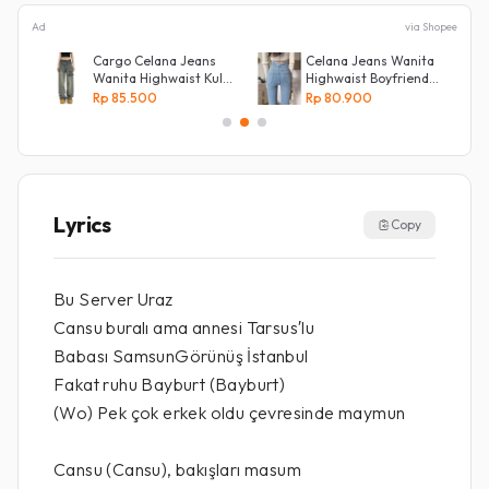
Ad
via Shopee
Cargo Celana Jeans
Celana Jeans Wanita
Wanita Highwaist Kulot
Highwaist Boyfriend
Loose
Silang Belakang
Rp 85.500
Rp 80.900
Kekinian Biru retro
Lyrics
Copy
Bu Server Uraz
Cansu buralı ama annesi Tarsus′lu
Babası SamsunGörünüş İstanbul
Fakat ruhu Bayburt (Bayburt)
(Wo) Pek çok erkek oldu çevresinde maymun
Cansu (Cansu), bakışları masum