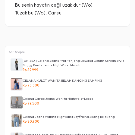
Bu senin hayatın değil uzak dur (Wo)
Tuzak bu (Wo), Cansu
Ad • Shopee
[UNISEX] Celana Jeans Pria Panjang Dewasa Denim Korean Style
Baggy Pants Jeans HighWaist Murah
Rp 89.999
CELANA KULOT WANITA BELAH KANCING SAMPING
Rp 75.500
Celana Cargo Jeans Wanita Highwaist Loose
Rp 79.500
Celana Jeans Wanita Highwaist Boyfriend Silang Belakang
Rp 80.900
Celana panjang HW kulot jeans Boyfriend Korea 27 - 34 - Kulot