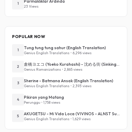
Parmaklıklar Ardında
1
23 Views
POPULAR NOW
Tung tung tung sahur (English Translation)
1
Genius English Translations • 6,296 views
倉橋ヨエコ (Yoeko Kurahashi) - 沈める街 (Sinking Town) (Romanized)
2
Genius Romanizations • 2,865 views
Sherine - Batmana Ansak (English Translation)
3
Genius English Translations • 2,393 views
Pikiran yang Matang
4
Perunggu • 1,758 views
AKUGETSU - Mi Vida Loca (VIVINOS - ALNST Sub : Till Part.1)
5
Genius English Translations • 1,629 views