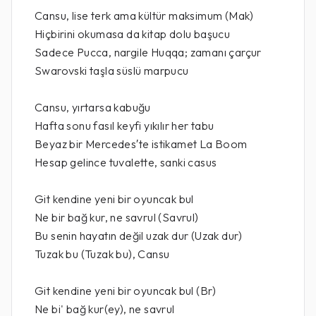
Cansu, lise terk ama kültür maksimum (Mak)
Hiçbirini okumasa da kitap dolu başucu
Sadece Pucca, nargile Huqqa; zamanı çarçur
Swarovski taşla süslü marpucu
Cansu, yırtarsa kabuğu
Hafta sonu fasıl keyfi yıkılır her tabu
Beyaz bir Mercedes′te istikamet La Boom
Hesap gelince tuvalette, sanki casus
Git kendine yeni bir oyuncak bul
Ne bir bağ kur, ne savrul (Savrul)
Bu senin hayatın değil uzak dur (Uzak dur)
Tuzak bu (Tuzak bu), Cansu
Git kendine yeni bir oyuncak bul (Br)
Ne bi' bağ kur(ey), ne savrul