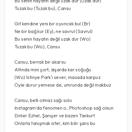
Bu senin hayatın değil uzak dur (Uzak dur)
Tuzak bu (Tuzak bu), Cansu
Git kendine yeni bir oyuncak bul (Br)
Ne bir bağ kur (Ey), ne savrul (Savrul)
Bu senin hayatın değil uzak dur (Wo)
Tuzak bu (Wo), Cansu
Cansu, berrak bir akarsu
Altında mini şort, dışarda kar soğuğu
(Wo) İstinye Park′ı sever, masada karpuz
Öyle durur yemese de, umrunda değil makbuz
Cansu, belli olmaz sağı solu
Instagram'da fenomen o, Photoshop sağ olsun
Dinler Ezhel, Şanışer ve bazen Tankurt
Onlarla tanışmak ister, kim bilir şans bu