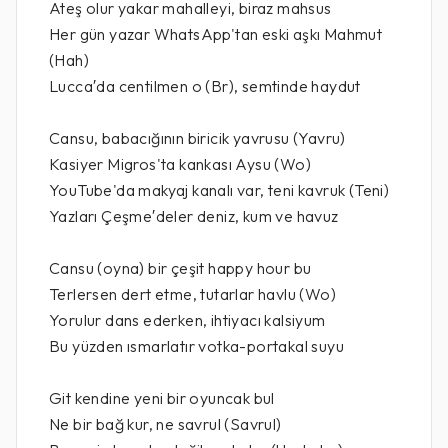
Ateş olur yakar mahalleyi, biraz mahsus
Her gün yazar WhatsApp'tan eski aşkı Mahmut
(Hah)
Lucca′da centilmen o (Br), semtinde haydut
Cansu, babacığının biricik yavrusu (Yavru)
Kasiyer Migros'ta kankası Aysu (Wo)
YouTube'da makyaj kanalı var, teni kavruk (Teni)
Yazları Çeşme′deler deniz, kum ve havuz
Cansu (oyna) bir çeşit happy hour bu
Terlersen dert etme, tutarlar havlu (Wo)
Yorulur dans ederken, ihtiyacı kalsiyum
Bu yüzden ısmarlatır votka-portakal suyu
Git kendine yeni bir oyuncak bul
Ne bir bağ kur, ne savrul (Savrul)