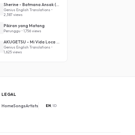
Sherine - Batmana Ansak (English Translation)
Genius English Translations •
2,387 views
Pikiran yang Matang
Perunggu • 1,756 views
AKUGETSU - Mi Vida Loca (VIVINOS - ALNST Sub : Till Part.1)
Genius English Translations •
1,625 views
LEGAL
/
Home
Songs
Artists
EN
ID