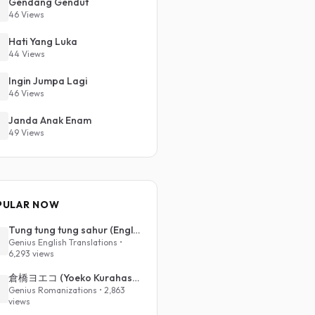
Gendang Gendut
46 Views
Hati Yang Luka
44 Views
Ingin Jumpa Lagi
46 Views
Janda Anak Enam
49 Views
PULAR NOW
Tung tung tung sahur (English Translation)
Genius English Translations •
6,293 views
倉橋ヨエコ (Yoeko Kurahashi) - 沈める街 (Sinking Town) (Romanized)
Genius Romanizations • 2,863
views