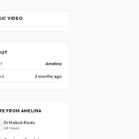
IC VIDEO
OUT
st
Amelina
ed
2 months ago
RE FROM AMELINA
Di Mabuk Rindu
48 Views