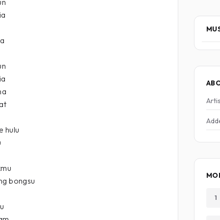
un
ia
MUS
ia
un
ia
AB
na
Arti
at
Add
 hulu
u
ikmu
MO
ang bongsu
1
ru
ram