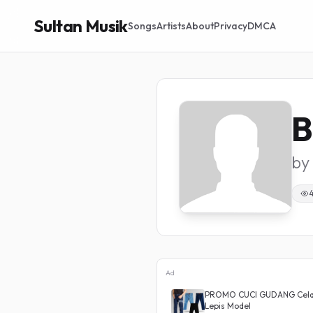
Sultan Musik
Songs
Artists
About
Privacy
DMCA
B
by
Ad
a Highwaist Loose
PROMO CUCI GUDANG Celana
Lepis Model