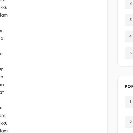
2
ikku
alam
3
un
4
ia
ia
5
un
ia
na
PO
at
1
ru
ram
2
ikku
alam