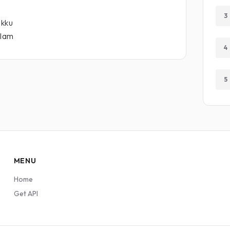
3
ikku
alam
4
5
MENU
Home
Get API