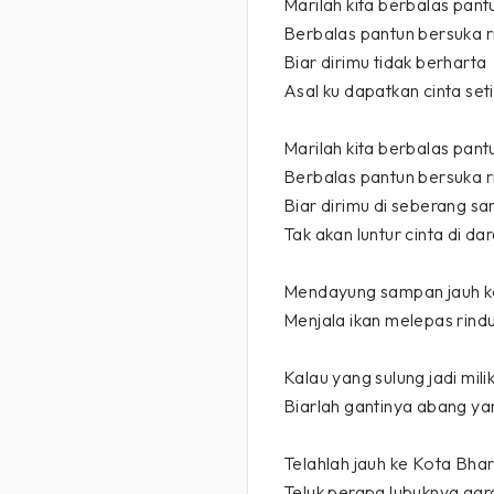
Marilah kita berbalas pant
Berbalas pantun bersuka r
Biar dirimu tidak berharta
Asal ku dapatkan cinta set
Marilah kita berbalas pant
Berbalas pantun bersuka r
Biar dirimu di seberang sa
Tak akan luntur cinta di dar
Mendayung sampan jauh ke
Menjala ikan melepas rind
Kalau yang sulung jadi mil
Biarlah gantinya abang y
Telahlah jauh ke Kota Bha
Teluk perapa lubuknya ga