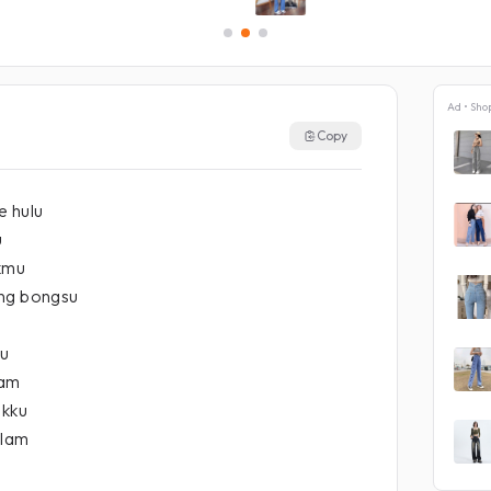
Ad • Sho
Copy
 hulu
u
ikmu
ang bongsu
ru
ram
ikku
alam