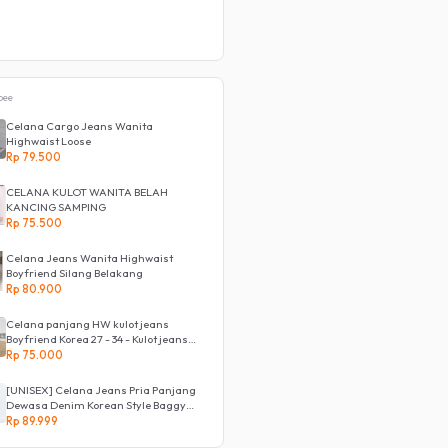
pee
Celana Cargo Jeans Wanita
Highwaist Loose
Rp 79.500
CELANA KULOT WANITA BELAH
KANCING SAMPING
Rp 75.500
Celana Jeans Wanita Highwaist
Boyfriend Silang Belakang
Rp 80.900
Celana panjang HW kulot jeans
Boyfriend Korea 27 - 34 - Kulot jeans
LOVE
Rp 75.000
[UNISEX] Celana Jeans Pria Panjang
Dewasa Denim Korean Style Baggy
Pants Jeans HighWaist Murah
Rp 89.999