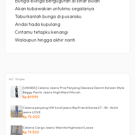
Bunga-bunga berguguran di sinar bulan
Akan kubawakan untukmu segalanya
Taburkanlah bunga di pusaraku
Andai tiada kupulang
Cintamu tetapku kenangi
Walaupun hingga akhir nanti
Ad • Shopee
[UNISEX] Celana Jeans Pria Panjang Dewasa Denim Korean Style
Baggy Pants Jeans HighWaist Murah
Rp 89.999
Celana panjang HW kulot jeans Boyfriend Korea 27 - 34 - Kulot
jeans LOVE
Rp 75.000
Celana Cargo Jeans Wanita Highwaist Loose
Rp 79.500