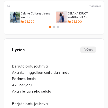
Ad
via Shopee
Celana Cutbray Jeans
CELANA KULOT
Wanita
WANITA BELAH
KANCING SAMPING
Rp 73.999
Rp 75.500
Lyrics
Copy
Berjuta batu jauhnya
Akanku tinggalkan cinta dan rindu
Padamu kasih
Aku berjanji
Akan tetap setia selalu
Berjuta batu jauhnya