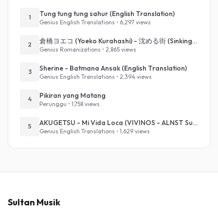
Tung tung tung sahur (English Translation)
1
Genius English Translations • 6,297 views
倉橋ヨエコ (Yoeko Kurahashi) - 沈める街 (Sinking Town) (Romanized)
2
Genius Romanizations • 2,865 views
Sherine - Batmana Ansak (English Translation)
3
Genius English Translations • 2,394 views
Pikiran yang Matang
4
Perunggu • 1,758 views
AKUGETSU - Mi Vida Loca (VIVINOS - ALNST Sub : Till Part.1)
5
Genius English Translations • 1,629 views
Sultan Musik